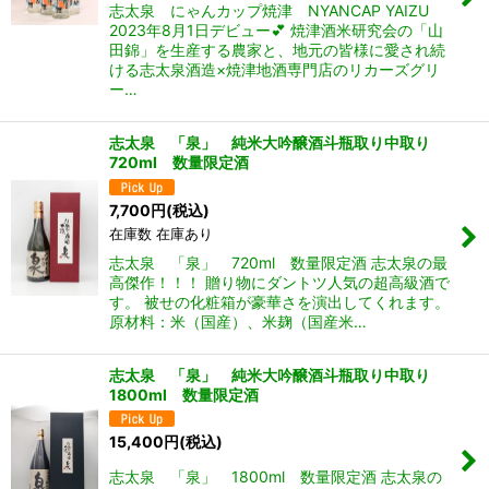
志太泉 にゃんカップ焼津 NYANCAP YAIZU
2023年8月1日デビュー💕 焼津酒米研究会の「山
田錦」を生産する農家と、地元の皆様に愛され続
ける志太泉酒造×焼津地酒専門店のリカーズグリ
ー…
志太泉 「泉」 純米大吟醸酒斗瓶取り中取り
720ml 数量限定酒
7,700
円
(税込)
在庫数 在庫あり
志太泉 「泉」 720ml 数量限定酒 志太泉の最
高傑作！！！ 贈り物にダントツ人気の超高級酒で
す。 被せの化粧箱が豪華さを演出してくれます。
原材料：米（国産）、米麹（国産米…
志太泉 「泉」 純米大吟醸酒斗瓶取り中取り
1800ml 数量限定酒
15,400
円
(税込)
志太泉 「泉」 1800ml 数量限定酒 志太泉の