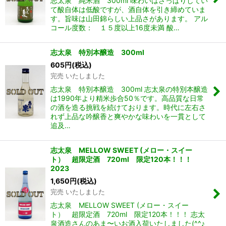
志太泉 純米酒 300ml 味わいはさっぱりしてい
て酸自体は低酸ですが、酒自体を引き締めていま
す。旨味は山田錦らしい上品さがあります。 アル
コール度数： １５度以上16度未満 酸…
志太泉 特別本醸造 300ml
605
円
(税込)
完売 いたしました
志太泉 特別本醸造 300ml 志太泉の特別本醸造
は1990年より精米歩合50％です。高品質な日常
の酒を造る挑戦を続けております。時代に左右さ
れず上品な吟醸香と爽やかな味わいを一貫として
追及…
志太泉 MELLOW SWEET (メロー・スイー
ト） 超限定酒 720ml 限定120本！！！
2023
1,650
円
(税込)
完売 いたしました
志太泉 MELLOW SWEET (メロー・スイー
ト） 超限定酒 720ml 限定120本！！！ 志太
泉酒造さんのあま〜いお酒入荷いたしました(^^♪