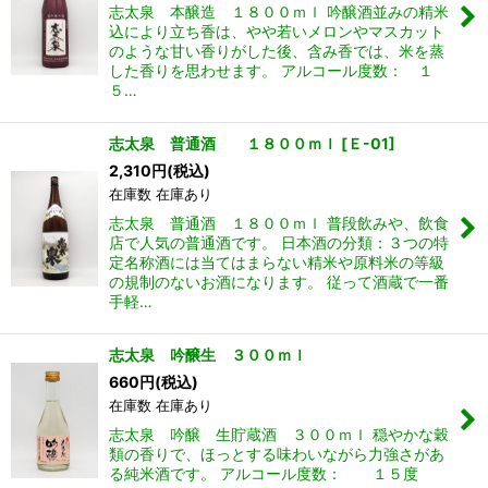
志太泉 本醸造 １８００ｍｌ 吟醸酒並みの精米
込により立ち香は、やや若いメロンやマスカット
のような甘い香りがした後、含み香では、米を蒸
した香りを思わせます。 アルコール度数： １
５…
志太泉 普通酒 １８００ｍｌ
[
Ｅ-01
]
2,310
円
(税込)
在庫数 在庫あり
志太泉 普通酒 １８００ｍｌ 普段飲みや、飲食
店で人気の普通酒です。 日本酒の分類：３つの特
定名称酒には当てはまらない精米や原料米の等級
の規制のないお酒になります。 従って酒蔵で一番
手軽…
志太泉 吟醸生 ３００ｍｌ
660
円
(税込)
在庫数 在庫あり
志太泉 吟醸 生貯蔵酒 ３００ｍｌ 穏やかな穀
類の香りで、ほっとする味わいながら力強さがあ
る純米酒です。 アルコール度数： １５度