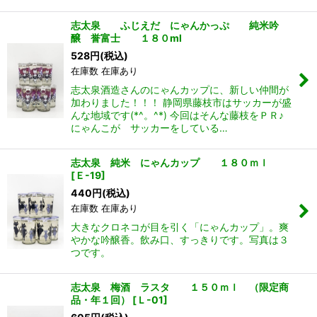
志太泉 ふじえだ にゃんかっぷ 純米吟
醸 誉富士 １８０ml
528
円
(税込)
在庫数 在庫あり
志太泉酒造さんのにゃんカップに、新しい仲間が
加わりました！！！ 静岡県藤枝市はサッカーが盛
んな地域です(*^。^*) 今回はそんな藤枝をＰＲ♪
にゃんこが サッカーをしている…
志太泉 純米 にゃんカップ １８０ｍｌ
[
Ｅ-19
]
440
円
(税込)
在庫数 在庫あり
大きなクロネコが目を引く「にゃんカップ」。爽
やかな吟醸香。飲み口、すっきりです。写真は３
つです。
志太泉 梅酒 ラスタ １５０ｍｌ （限定商
品・年１回）
[
Ｌ-01
]