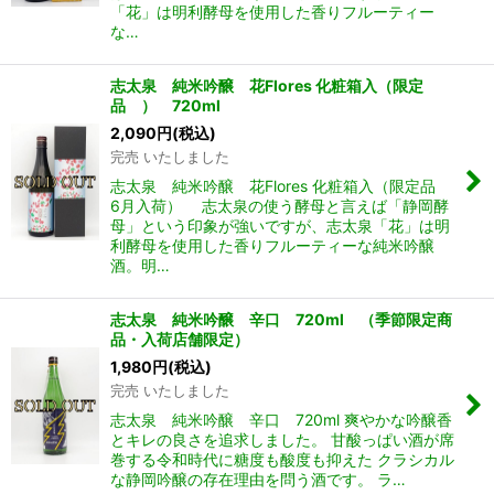
「花」は明利酵母を使用した香りフルーティー
な…
志太泉 純米吟醸 花Flores 化粧箱入（限定
品 ） 720ml
2,090
円
(税込)
完売 いたしました
志太泉 純米吟醸 花Flores 化粧箱入（限定品
6月入荷） 志太泉の使う酵母と言えば「静岡酵
母」という印象が強いですが、志太泉「花」は明
利酵母を使用した香りフルーティーな純米吟醸
酒。明…
志太泉 純米吟醸 辛口 720ml （季節限定商
品・入荷店舗限定）
1,980
円
(税込)
完売 いたしました
志太泉 純米吟醸 辛口 720ml 爽やかな吟醸香
とキレの良さを追求しました。 甘酸っぱい酒が席
巻する令和時代に糖度も酸度も抑えた クラシカル
な静岡吟醸の存在理由を問う酒です。 ラ…