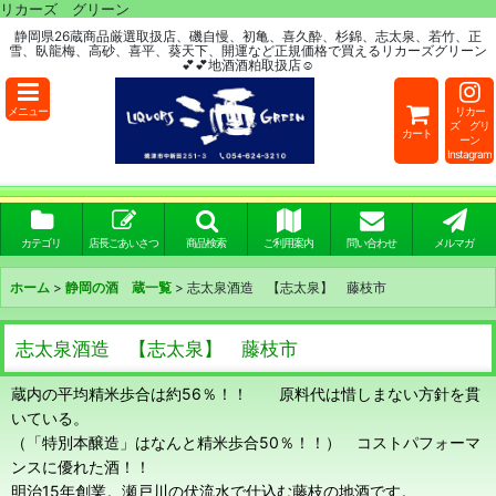
リカーズ グリーン
静岡県26蔵商品厳選取扱店、磯自慢、初亀、喜久酔、杉錦、志太泉、若竹、正
雪、臥龍梅、高砂、喜平、葵天下、開運など正規価格で買えるリカーズグリーン
💕💕地酒酒粕取扱店☺
メニュー
リカー
ズ グリ
カート
ーン
Instagram
カテゴリ
店長ごあいさつ
商品検索
ご利用案内
問い合わせ
メルマガ
ホーム
>
静岡の酒 蔵一覧
>
志太泉酒造 【志太泉】 藤枝市
志太泉酒造 【志太泉】 藤枝市
蔵内の平均精米歩合は約56％！！ 原料代は惜しまない方針を貫
いている。
（「特別本醸造」はなんと精米歩合50％！！） コストパフォーマ
ンスに優れた酒！！
明治15年創業。瀬戸川の伏流水で仕込む藤枝の地酒です。