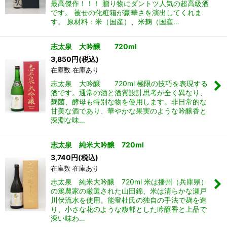
最高傑作！！！ 贈り物にダントツ人気の超高級酒
です。 被せの化粧箱が豪華さを演出してくれま
す。 原材料：米（国産）、米麹（国産…
志太泉 大吟醸 720ml
3,850
円
(税込)
在庫数 在庫あり
志太泉 大吟醸 720ml 極限の技巧を表現する
酒です。通常の酒と酒質設計思考が全く異なり、
麹菌、酵母も特別な物を使用します。非日常的な
甘美な酒であり、華やかな果実のような吟醸香と
深淵な味…
志太泉 純米大吟醸 720ml
3,740
円
(税込)
在庫数 在庫あり
志太泉 純米大吟醸 720ml 米は播州（兵庫県）
の篤農家の厳選された山田錦、米は清らかな瀬戸
川伏流水を使用。能登杜氏の独自の手法で麹を造
り、小さな花のような馥郁とした吟醸香と上品で
深い味わ…