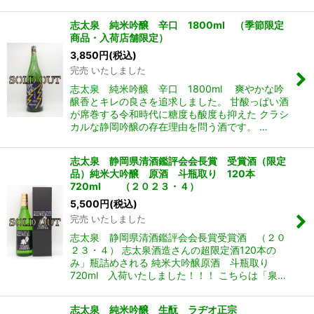
志太泉 純米吟醸 辛口 1800ml （季節限定
商品・入荷店舗限定）
3,850
円
(税込)
完売 いたしました
志太泉 純米吟醸 辛口 1800ml 爽やかな吟
醸香とキレの良さを追求しました。 甘酸っぱい酒
が席巻する令和時代に糖度も酸度も抑えた クラシ
カルな静岡吟醸の存在理由を問う酒です。 …
志太泉 静岡県清酒鑑評会会長賞 受賞酒（限定
品）純米大吟醸 原酒 斗瓶取り 120本
720ml （２０２３・４）
5,500
円
(税込)
完売 いたしました
志太泉 静岡県清酒鑑評会会長賞受賞酒 （２０
２３・４） 志太泉酒造さんの超限定酒120本の
み」瓶詰めされる 純米大吟醸原酒 斗瓶取り
720ml 入荷いたしました！！！ こちらは「泉…
志太泉 純米吟醸 生酛 ラヂオ正宗