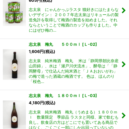
605
円
(税込)
志太泉 にゃんかっぷラスタ 猫好きにはたまらな
いデザイン： ２００７年志太泉はリキュールの製
造免許を取得して梅酒の製造を始めました。それ
ならということで梅酒のカップも作りました。中
にはぜひ梅の…
志太泉 梅丸 ５００ｍｌ
[
Ｌ-02
]
1,606
円
(税込)
志太泉 純米梅酒 梅丸 米は「静岡県朝比奈産
山田錦」、水は「瀬戸川伏流水」、酵母は「「静
岡酵母」で仕込んだ純米酒と「ＪＡおおいがわ」
の梅で造った酒蔵の梅酒です。 色は、ほんのり
「桜色…
志太泉 梅丸 １８００ｍｌ
[
Ｌ-03
]
4,180
円
(税込)
志太泉 純米梅酒 梅丸（うめまる）１８００ｍ
ｌ 数量限定 季節品 ラスタと同様、家で飲むも
良し。飲食店の方はどこにでも置いてある商品で
はなく、ごくごく一部にしか出回っていないの