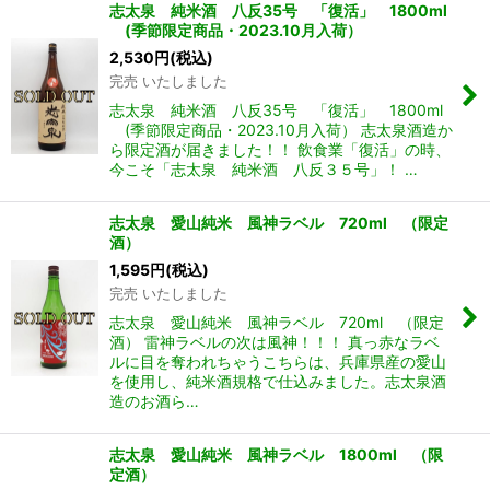
志太泉 純米酒 八反35号 「復活」 1800ml
(季節限定商品・2023.10月入荷）
2,530
円
(税込)
完売 いたしました
志太泉 純米酒 八反35号 「復活」 1800ml
(季節限定商品・2023.10月入荷） 志太泉酒造か
ら限定酒が届きました！！ 飲食業「復活」の時、
今こそ「志太泉 純米酒 八反３５号」！ …
志太泉 愛山純米 風神ラベル 720ml （限定
酒）
1,595
円
(税込)
完売 いたしました
志太泉 愛山純米 風神ラベル 720ml （限定
酒） 雷神ラベルの次は風神！！！ 真っ赤なラベ
ルに目を奪われちゃうこちらは、兵庫県産の愛山
を使用し、純米酒規格で仕込みました。志太泉酒
造のお酒ら…
志太泉 愛山純米 風神ラベル 1800ml （限
定酒）