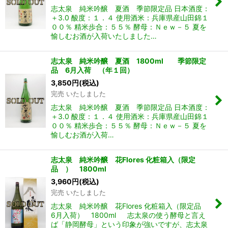
志太泉 純米吟醸 夏酒 季節限定品 日本酒度：
＋3.0 酸度：１．４ 使用酒米：兵庫県産山田錦１
００％ 精米歩合：５５％ 酵母：Ｎｅｗ－５ 夏を
愉しむお酒が入荷いたしました…
志太泉 純米吟醸 夏酒 1800ml 季節限定
品 6月入荷 （年１回）
3,850
円
(税込)
完売 いたしました
志太泉 純米吟醸 夏酒 季節限定品 日本酒度：
＋3.0 酸度：１．４ 使用酒米：兵庫県産山田錦１
００％ 精米歩合：５５％ 酵母：Ｎｅｗ－５ 夏を
愉しむお酒が入荷…
志太泉 純米吟醸 花Flores 化粧箱入（限定
品 ） 1800ml
3,960
円
(税込)
完売 いたしました
志太泉 純米吟醸 花Flores 化粧箱入（限定品
6月入荷） 1800ml 志太泉の使う酵母と言え
ば「静岡酵母」という印象が強いですが、志太泉