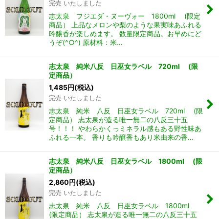
完売 いたしました
志太泉 フジエダ・ヌーヴォー 1800ml (限定
商品） 上品なメロンや梨のような果実味あふれる
吟醸香が楽しめます。 数量限定商品。お早めにど
うぞ(^○^) 原材料：米…
志太泉 純米八反 日巫女ラベル 720ml (限
定商品）
1,485
円
(税込)
完売 いたしました
志太泉 純米 八反 日巫女ラベル 720ml (限
定商品） 志太泉が造る唯一無二の八反三十五
号！！！ やわらかくっミネラル感もある野性味あ
ふれる一本。 香りも吟醸香もあり米由来の香…
志太泉 純米八反 日巫女ラベル 1800ml (限
定商品）
2,860
円
(税込)
完売 いたしました
志太泉 純米 八反 日巫女ラベル 1800ml
(限定商品） 志太泉が造る唯一無二の八反三十五