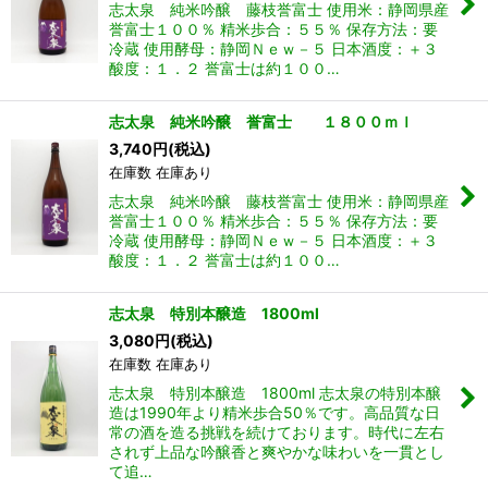
志太泉 純米吟醸 藤枝誉富士 使用米：静岡県産
誉富士１００％ 精米歩合：５５％ 保存方法：要
冷蔵 使用酵母：静岡Ｎｅｗ－５ 日本酒度：＋３
酸度：１．２ 誉富士は約１００…
志太泉 純米吟醸 誉富士 １８００ｍｌ
3,740
円
(税込)
在庫数 在庫あり
志太泉 純米吟醸 藤枝誉富士 使用米：静岡県産
誉富士１００％ 精米歩合：５５％ 保存方法：要
冷蔵 使用酵母：静岡Ｎｅｗ－５ 日本酒度：＋３
酸度：１．２ 誉富士は約１００…
志太泉 特別本醸造 1800ml
3,080
円
(税込)
在庫数 在庫あり
志太泉 特別本醸造 1800ml 志太泉の特別本醸
造は1990年より精米歩合50％です。高品質な日
常の酒を造る挑戦を続けております。時代に左右
されず上品な吟醸香と爽やかな味わいを一貫とし
て追…