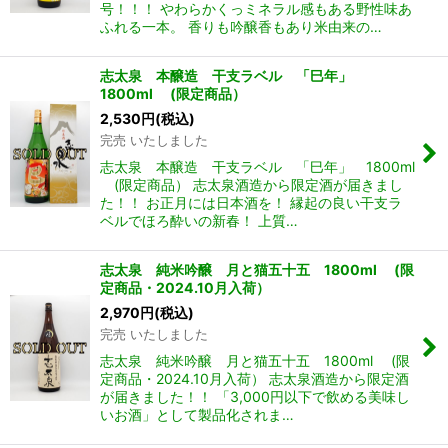
号！！！ やわらかくっミネラル感もある野性味あ
ふれる一本。 香りも吟醸香もあり米由来の…
志太泉 本醸造 干支ラベル 「巳年」
1800ml (限定商品）
2,530
円
(税込)
完売 いたしました
志太泉 本醸造 干支ラベル 「巳年」 1800ml
(限定商品） 志太泉酒造から限定酒が届きまし
た！！ お正月には日本酒を！ 縁起の良い干支ラ
ベルでほろ酔いの新春！ 上質…
志太泉 純米吟醸 月と猫五十五 1800ml (限
定商品・2024.10月入荷）
2,970
円
(税込)
完売 いたしました
志太泉 純米吟醸 月と猫五十五 1800ml (限
定商品・2024.10月入荷） 志太泉酒造から限定酒
が届きました！！ 「3,000円以下で飲める美味し
いお酒」として製品化されま…