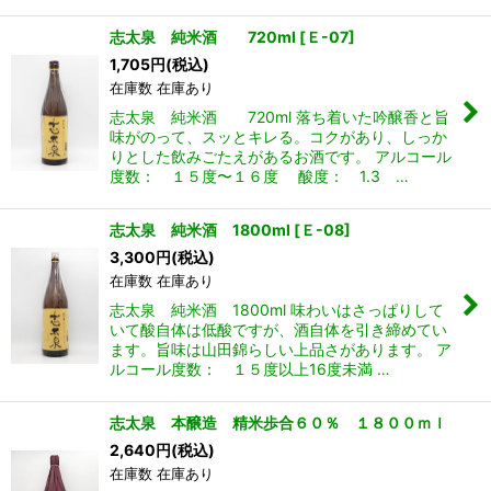
志太泉 純米酒 720ml
[
Ｅ-07
]
1,705
円
(税込)
在庫数 在庫あり
志太泉 純米酒 720ml 落ち着いた吟醸香と旨
味がのって、スッとキレる。コクがあり、しっか
りとした飲みごたえがあるお酒です。 アルコール
度数： １５度〜１６度 酸度： 1.3 …
志太泉 純米酒 1800ml
[
Ｅ-08
]
3,300
円
(税込)
在庫数 在庫あり
志太泉 純米酒 1800ml 味わいはさっぱりして
いて酸自体は低酸ですが、酒自体を引き締めてい
ます。旨味は山田錦らしい上品さがあります。 ア
ルコール度数： １５度以上16度未満 …
志太泉 本醸造 精米歩合６０％ １８００ｍｌ
2,640
円
(税込)
在庫数 在庫あり