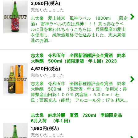
3,080
円
(税込)
完売 いたしました
志太泉 愛山純米 風神ラベル 1800ml （限定
酒） 雷神ラベルの次は風神！！！ 真っ赤なラベ
ルに目を奪われちゃうこちらは、兵庫県産の愛山
を使用し、純米酒規格で仕込みました。志太泉酒
造のお酒…
志太泉 令和五年 全国新酒鑑評会金賞酒 純米
大吟醸 500ml（超限定酒・年１回）2023
4,620
円
(税込)
完売 いたしました
志太泉 令和五年 全国新種鑑評会金賞酒 純米
大吟醸 500ml （限定酒・年１回） 使用米：兵
庫県産山田錦１００％ 内容量：５００ｍｌ 杜
氏：西原光志（能登） アルコール分：17％ 精米…
志太泉 純米吟醸 夏酒 720ml 季節限定品
6月入荷 （年１回）
1,980
円
(税込)
完売 いたしました