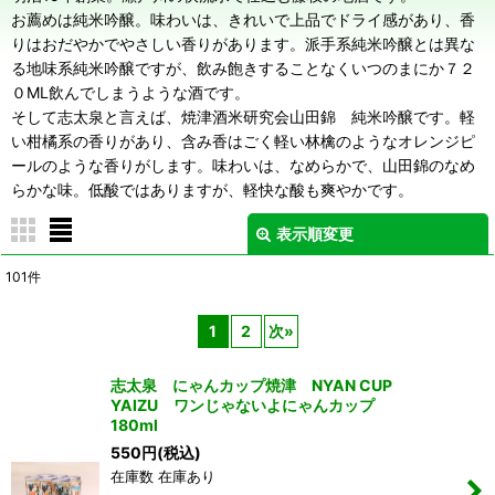
お薦めは純米吟醸。味わいは、きれいで上品でドライ感があり、香
りはおだやかでやさしい香りがあります。派手系純米吟醸とは異な
る地味系純米吟醸ですが、飲み飽きすることなくいつのまにか７２
０ML飲んでしまうような酒です。
そして志太泉と言えば、焼津酒米研究会山田錦 純米吟醸です。軽
い柑橘系の香りがあり、含み香はごく軽い林檎のようなオレンジピ
ールのような香りがします。味わいは、なめらかで、山田錦のなめ
らかな味。低酸ではありますが、軽快な酸も爽やかです。
表示順変更
閉じる
101
件
表示数
:
1
2
次
»
並び順
:
志太泉 にゃんカップ焼津 NYAN CUP
YAIZU ワンじゃないよにゃんカップ
絞り込む
180ml
550
円
(税込)
在庫数 在庫あり