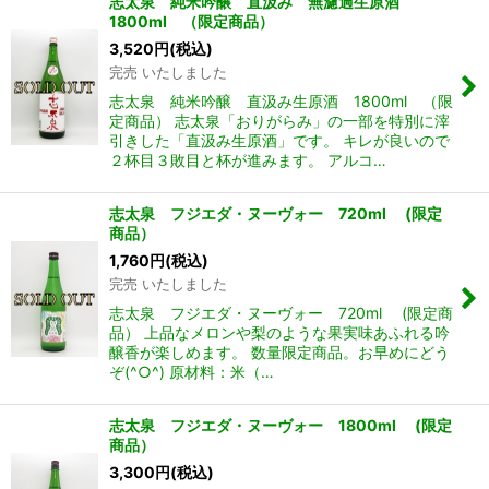
志太泉 純米吟醸 直汲み 無濾過生原酒
1800ml （限定商品）
3,520
円
(税込)
完売 いたしました
志太泉 純米吟醸 直汲み生原酒 1800ml （限
定商品） 志太泉「おりがらみ」の一部を特別に滓
引きした「直汲み生原酒」です。 キレが良いので
２杯目３敗目と杯が進みます。 アルコ…
志太泉 フジエダ・ヌーヴォー 720ml (限定
商品）
1,760
円
(税込)
完売 いたしました
志太泉 フジエダ・ヌーヴォー 720ml (限定商
品） 上品なメロンや梨のような果実味あふれる吟
醸香が楽しめます。 数量限定商品。お早めにどう
ぞ(^○^) 原材料：米（…
志太泉 フジエダ・ヌーヴォー 1800ml (限定
商品）
3,300
円
(税込)