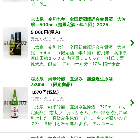
で、他…
志太泉 令和七年 全国新酒鑑評会金賞酒 大吟
醸 500ml（超限定酒・年１回）2025
5,060
円
(税込)
完売 いたしました
志太泉 令和七年 全国新種鑑評会金賞酒 大吟
醸 500ml （限定酒・年１回） 使用米：兵庫県
産山田錦１００％ 内容量：５００ｍｌ 杜氏：西
原光志（能登） アルコール分：17％ 精米歩合…
志太泉 純米吟醸 直汲み 無濾過生原酒
720ml （限定商品）
1,870
円
(税込)
完売 いたしました
志太泉 純米吟醸 直汲み生原酒 720ml （限
定商品） 志太泉「おりがらみ」の一部を特別に滓
引きした「直汲み生原酒」です。 キレが良いので
２杯目３敗目と杯が進みます。 アルコー…