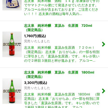
志太泉 純米吟醸 酒粕 １ｋｇ 冷凍保存ですの
でヤマトクール便にて発送させていただきます。
アルコール分が含まれております、ご注意くださ
い！！！ 志太泉の酒粕は毎年人気の…
志太泉 純米吟醸 直汲み 生原酒 720ml
（限定商品）
1,760
円
(税込)
完売 いたしました
志太泉 純米吟醸 直汲み生原酒 ７２０ｍｌ
（限定商品） 志太泉「おりがらみ」の一部を特別
に滓引きした「直汲み生原酒」です。 キレが良い
ので２杯目３敗目と杯が進みます。 アルコー…
志太泉 純米吟醸 直汲み 生原酒 1800ml
（限定商品）
3,300
円
(税込)
完売 いたしました
志太泉 純米吟醸 直汲み生原酒 1800ml （限
定商品） 志太泉「おりがらみ」の一部を特別に滓
引きした「直汲み生原酒」です。 キレが良いので
２杯目３敗目と杯が進みます。 アルコ…