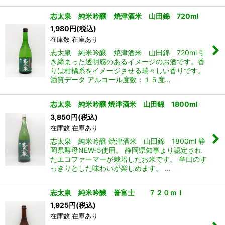
志太泉 純米吟醸 焼津酒米 山田錦 720ml
1,980
円
(税込)
在庫数 在庫あり
志太泉 純米吟醸 焼津酒米 山田錦 720ml 引
き締まった透明感のあるイメージのお酒です。香
りは柑橘系をイメージさせる瑞々しい香りです。
酒質データ アルコール度数：１５度…
志太泉 純米吟醸 焼津酒米 山田錦 1800ml
3,850
円
(税込)
在庫数 在庫あり
志太泉 純米吟醸 焼津酒米 山田錦 1800ml 静
岡県酵母NEW-5使用。 静岡県知事より認定され
たエコファーマーが栽培したお米です。 辛口のす
っきりとした味わいが楽しめます。 …
志太泉 純米吟醸 誉富士 ７２０ｍｌ
1,925
円
(税込)
在庫数 在庫あり