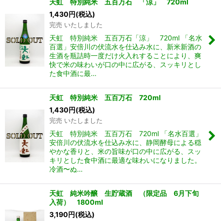
天虹 特別純米 五百万石 「涼」 720ml
1,430
円
(税込)
完売 いたしました
天虹 特別純米 五百万石「涼」 720ml 「名水
百選」安倍川の伏流水を仕込み水に、新米新酒の
生酒を瓶詰時一度だけ火入れすることにより、爽
快で米の味わいが口の中に広がる、スッキリとし
た食中酒に最…
天虹 特別純米 五百万石 720ml
1,430
円
(税込)
完売 いたしました
天虹 特別純米 五百万石 720ml 「名水百選」
安倍川の伏流水を仕込み水に、静岡酵母による穏
やかな香りと、米の旨味が口の中に広がる、スッ
キリとした食中酒に最適な味わいになりました。
冷酒〜ぬ…
天虹 純米吟醸 生貯蔵酒 （限定品 6月下旬
入荷） 1800ml
3,190
円
(税込)