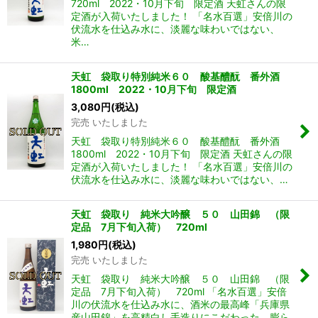
720ml 2022・10月下旬 限定酒 天虹さんの限
定酒が入荷いたしました！ 「名水百選」安倍川の
伏流水を仕込み水に、淡麗な味わいではない、
米…
天虹 袋取り特別純米６０ 酸基醴酛 番外酒
1800ml 2022・10月下旬 限定酒
3,080
円
(税込)
完売 いたしました
天虹 袋取り特別純米６０ 酸基醴酛 番外酒
1800ml 2022・10月下旬 限定酒 天虹さんの限
定酒が入荷いたしました！ 「名水百選」安倍川の
伏流水を仕込み水に、淡麗な味わいではない、…
天虹 袋取り 純米大吟醸 ５０ 山田錦 （限
定品 7月下旬入荷） 720ml
1,980
円
(税込)
完売 いたしました
天虹 袋取り 純米大吟醸 ５０ 山田錦 （限
定品 7月下旬入荷） 720ml 「名水百選」安倍
川の伏流水を仕込み水に、酒米の最高峰「兵庫県
産山田錦」を高精白し手造りにこだわった、膨ら