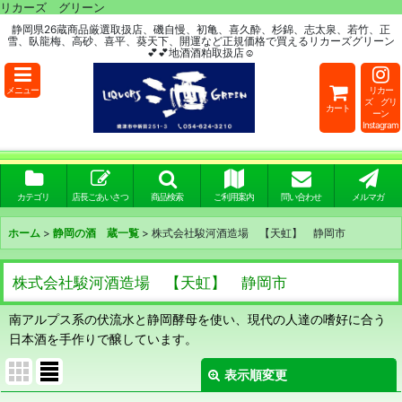
リカーズ グリーン
静岡県26蔵商品厳選取扱店、磯自慢、初亀、喜久酔、杉錦、志太泉、若竹、正
雪、臥龍梅、高砂、喜平、葵天下、開運など正規価格で買えるリカーズグリーン
💕💕地酒酒粕取扱店☺
メニュー
リカー
ズ グリ
カート
ーン
Instagram
カテゴリ
店長ごあいさつ
商品検索
ご利用案内
問い合わせ
メルマガ
ホーム
>
静岡の酒 蔵一覧
>
株式会社駿河酒造場 【天虹】 静岡市
株式会社駿河酒造場 【天虹】 静岡市
南アルプス系の伏流水と静岡酵母を使い、現代の人達の嗜好に合う
日本酒を手作りで醸しています。
表示順変更
閉じる