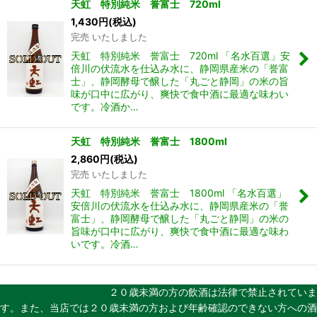
天虹 特別純米 誉富士 720ml
1,430
円
(税込)
完売 いたしました
天虹 特別純米 誉富士 720ml 「名水百選」安
倍川の伏流水を仕込み水に、静岡県産米の「誉富
士」、静岡酵母で醸した「丸ごと静岡」の米の旨
味が口中に広がり、爽快で食中酒に最適な味わい
です。冷酒か…
天虹 特別純米 誉富士 1800ml
2,860
円
(税込)
完売 いたしました
天虹 特別純米 誉富士 1800ml 「名水百選」
安倍川の伏流水を仕込み水に、静岡県産米の「誉
富士」、静岡酵母で醸した「丸ごと静岡」の米の
旨味が口中に広がり、爽快で食中酒に最適な味わ
いです。冷酒…
２０歳未満の方の飲酒は法律で禁止されていま
す。また、当店では２０歳未満の方および年齢確認のできない方への酒