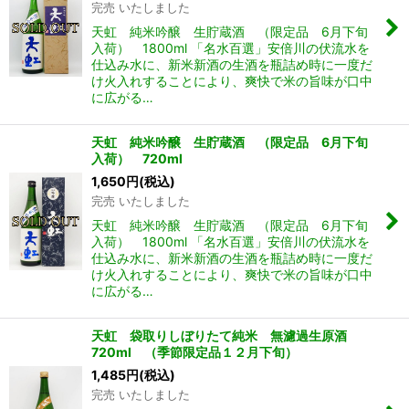
完売 いたしました
天虹 純米吟醸 生貯蔵酒 （限定品 6月下旬
入荷） 1800ml 「名水百選」安倍川の伏流水を
仕込み水に、新米新酒の生酒を瓶詰め時に一度だ
け火入れすることにより、爽快で米の旨味が口中
に広がる…
天虹 純米吟醸 生貯蔵酒 （限定品 6月下旬
入荷） 720ml
1,650
円
(税込)
完売 いたしました
天虹 純米吟醸 生貯蔵酒 （限定品 6月下旬
入荷） 1800ml 「名水百選」安倍川の伏流水を
仕込み水に、新米新酒の生酒を瓶詰め時に一度だ
け火入れすることにより、爽快で米の旨味が口中
に広がる…
天虹 袋取りしぼりたて純米 無濾過生原酒
720ml （季節限定品１２月下旬）
1,485
円
(税込)
完売 いたしました