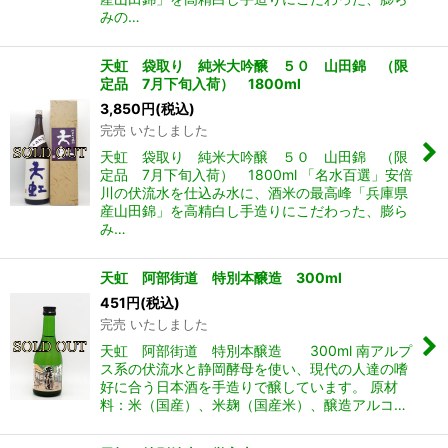
みの…
天虹 袋取り 純米大吟醸 ５０ 山田錦 （限
定品 7月下旬入荷） 1800ml
3,850
円
(税込)
完売 いたしました
天虹 袋取り 純米大吟醸 ５０ 山田錦 （限
定品 7月下旬入荷） 1800ml 「名水百選」安倍
川の伏流水を仕込み水に、酒米の最高峰「兵庫県
産山田錦」を高精白し手造りにこだわった、膨ら
み…
天虹 阿部街道 特別本醸造 300ml
451
円
(税込)
完売 いたしました
天虹 阿部街道 特別本醸造 300ml 南アルプ
ス系の伏流水と静岡酵母を使い、現代の人達の嗜
好に合う日本酒を手造りで醸しています。 原材
料：米（国産）、米麹（国産米）、醸造アルコ…