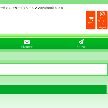
買えるリカーズグリーン💕💕地酒酒粕取扱店☺
リカー
ズ グリ
カート
ーン
Instagram
問い合わせ
メルマガ
閉じる