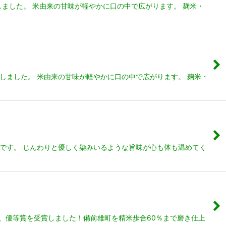
しました。 米由来の甘味が軽やかに口の中で広がります。 麹米・
たしました。 米由来の甘味が軽やかに口の中で広がります。 麹米・
りです。 じんわりと優しく染みいるような旨味が心も体も温めてく
て、優等賞を受賞しました！備前雄町を精米歩合60％まで磨き仕上