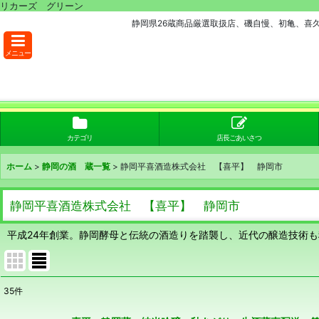
リカーズ グリーン
静岡県26蔵商品厳選取扱店、磯自慢、初亀、喜
メニュー
カテゴリ
店長ごあいさつ
ホーム
>
静岡の酒 蔵一覧
>
静岡平喜酒造株式会社 【喜平】 静岡市
静岡平喜酒造株式会社 【喜平】 静岡市
平成24年創業。静岡酵母と伝統の酒造りを踏襲し、近代の醸造技術
35
件
表示数
: