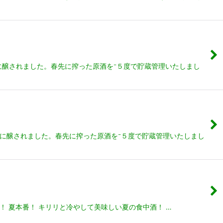
マに醸されました。春先に搾った原酒を⁻５度で貯蔵管理いたしまし
ーマに醸されました。春先に搾った原酒を⁻５度で貯蔵管理いたしまし
 夏本番！ キリリと冷やして美味しい夏の食中酒！ …