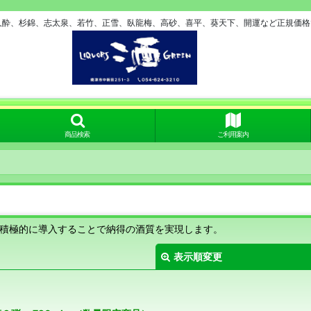
久酔、杉錦、志太泉、若竹、正雪、臥龍梅、高砂、喜平、葵天下、開運など正規価格で
商品検索
ご利用案内
も積極的に導入することで納得の酒質を実現します。
表示順変更