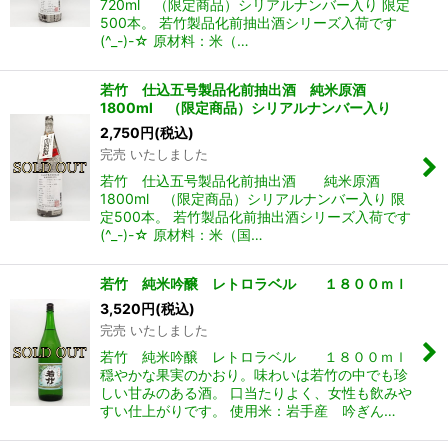
720ml （限定商品）シリアルナンバー入り 限定
500本。 若竹製品化前抽出酒シリーズ入荷です
(^_-)-☆ 原材料：米（…
若竹 仕込五号製品化前抽出酒 純米原酒
1800ml （限定商品）シリアルナンバー入り
2,750
円
(税込)
完売 いたしました
若竹 仕込五号製品化前抽出酒 純米原酒
1800ml （限定商品）シリアルナンバー入り 限
定500本。 若竹製品化前抽出酒シリーズ入荷です
(^_-)-☆ 原材料：米（国…
若竹 純米吟醸 レトロラベル １８００ｍｌ
3,520
円
(税込)
完売 いたしました
若竹 純米吟醸 レトロラベル １８００ｍｌ
穏やかな果実のかおり。味わいは若竹の中でも珍
しい甘みのある酒。 口当たりよく、女性も飲みや
すい仕上がりです。 使用米：岩手産 吟ぎん…