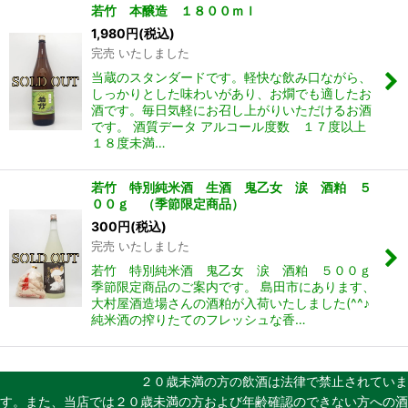
若竹 本醸造 １８００ｍｌ
1,980
円
(税込)
完売 いたしました
当蔵のスタンダードです。軽快な飲み口ながら、
しっかりとした味わいがあり、お燗でも適したお
酒です。毎日気軽にお召し上がりいただけるお酒
です。 酒質データ アルコール度数 １７度以上
１８度未満…
若竹 特別純米酒 生酒 鬼乙女 涙 酒粕 ５
００ｇ （季節限定商品）
300
円
(税込)
完売 いたしました
若竹 特別純米酒 鬼乙女 涙 酒粕 ５００ｇ
季節限定商品のご案内です。 島田市にあります、
大村屋酒造場さんの酒粕が入荷いたしました(^^♪
純米酒の搾りたてのフレッシュな香…
２０歳未満の方の飲酒は法律で禁止されていま
す。また、当店では２０歳未満の方および年齢確認のできない方への酒