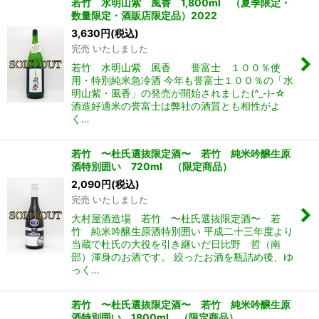
若竹 水明山紫 風香 1,800ml （夏季限定・
数量限定・酒販店限定品）2022
3,630
円
(税込)
完売 いたしました
若竹 水明山紫 風香 誉富士 １００％使
用・特別純米急冷酒 今年も誉富士１００％の「水
明山紫・風香」の発売が開始されました(^_-)-☆
酒造好適米の誉富士は弊社の酒質とも相性がよ
く…
若竹 〜杜氏選抜限定酒〜 若竹 純米吟醸生原
酒特別囲い 720ml （限定商品）
2,090
円
(税込)
完売 いたしました
大村屋酒造場 若竹 〜杜氏選抜限定酒〜 若
竹 純米吟醸生原酒特別囲い 平成二十三年度より
当蔵で杜氏の大役を引き継いだ日比野 哲（南
部）渾身のお酒です。 絞ったお酒を瓶詰め後、ゆ
っく…
若竹 〜杜氏選抜限定酒〜 若竹 純米吟醸生原
酒特別囲い 1800ml （限定商品）