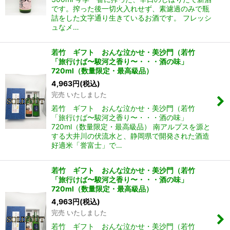
です。搾った後一切火入れせず、素濾過のみで瓶
詰をした文字通り生きているお酒です。 フレッシ
ュなメ…
若竹 ギフト おんな泣かせ・美沙門（若竹
「旅行けば〜駿河之香り〜・・・酒の味」
720ml（数量限定・最高級品）
4,963
円
(税込)
完売 いたしました
若竹 ギフト おんな泣かせ・美沙門（若竹
「旅行けば〜駿河之香り〜・・・酒の味」
720ml（数量限定・最高級品） 南アルプスを源と
する大井川の伏流水と、静岡県で開発された酒造
好適米「誉富士」で…
若竹 ギフト おんな泣かせ・美沙門（若竹
「旅行けば〜駿河之香り〜・・・酒の味」
720ml（数量限定・最高級品）
4,963
円
(税込)
完売 いたしました
若竹 ギフト おんな泣かせ・美沙門（若竹