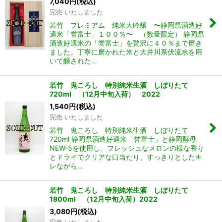
7,040
円
(税込)
完売 いたしました
若竹 プレミアム 純米大吟醸 〜静岡県酒造好
適米「誉富士」１００％〜 （数量限定） 静岡県
酒造好適米の「誉富士」を贅沢に４０％まで磨き
ました。丁寧に磨かれた米と大井川系伏流水を用
いて醸された…
若竹 鬼ころし 特別純米生酒 しぼりたて
720ml （12月中旬入荷） 2022
1,540
円
(税込)
完売 いたしました
若竹 鬼ころし 特別純米生酒 しぼりたて
720ml 静岡県酒造好適米「誉富士」と静岡酵母
NEW-5を使用し、フレッシュなメロンの様な香り
とドライでクリアな口当たり、すっきりとしたキ
レながら…
若竹 鬼ころし 特別純米生酒 しぼりたて
1800ml （12月中旬入荷）2022
3,080
円
(税込)