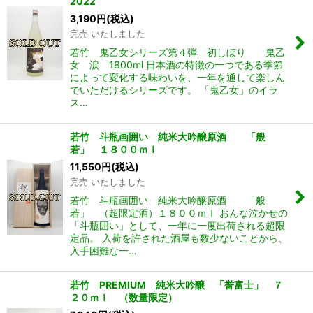
2022
3,190
円
(税込)
完売 いたしました
若竹 鬼乙女シリーズ第４弾 初しぼり 鬼乙
女 涙 1800ml 日本酒の特徴の一つである季節
によって変化する味わいを、一年を通して楽しん
でいただけるシリーズです。 「鬼乙女」のイラ
ス…
若竹 斗瓶画囲い 純米大吟醸原酒 「般
若」 １８００ｍｌ
11,550
円
(税込)
完売 いたしました
若竹 斗瓶画囲い 純米大吟醸原酒 「般
若」 （超限定酒）１８００ｍｌ おんな泣かせの
「斗瓶囲い」として、一年に一度出荷される超限
定品。 入荷を許された酒屋も数少ないことから、
入手困難な一…
若竹 PREMIUM 純米大吟醸 「誉富士」 ７
２０ｍｌ （数量限定）