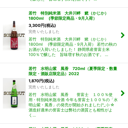
若竹 特別純米酒 大井川畔 鰍（かじか）
1800ml (季節限定商品・9月入荷）
3,300
円
(税込)
完売 いたしました
若竹 特別純米酒 大井川畔 鰍（かじか）
1800ml (季節限定商品・9月入荷） 若竹の秋の
お酒が入荷いたしました！ 静岡県産誉富士米
100％で醸した 旨味増す秋のお酒です。 …
若竹 水明山紫 風香 720ml（夏季限定・数量
限定・酒販店限定品）2022
1,870
円
(税込)
完売 いたしました
若竹 水明山紫 風香 誉富士 １００％使
用・特別純米急冷酒 今年も誉富士１００％の「水
明山紫・風香」の発売が開始されました(^_-)-☆
酒造好適米の誉富士は弊社の酒質とも相性がよ
く…