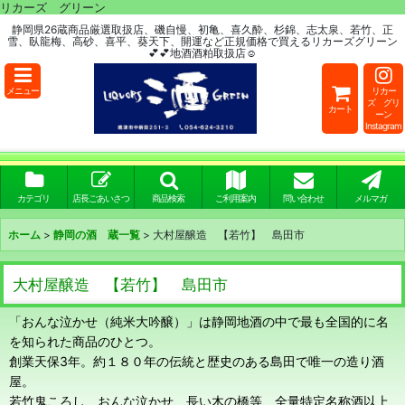
リカーズ グリーン
静岡県26蔵商品厳選取扱店、磯自慢、初亀、喜久酔、杉錦、志太泉、若竹、正
雪、臥龍梅、高砂、喜平、葵天下、開運など正規価格で買えるリカーズグリーン
💕💕地酒酒粕取扱店☺
メニュー
リカー
ズ グリ
カート
ーン
Instagram
カテゴリ
店長ごあいさつ
商品検索
ご利用案内
問い合わせ
メルマガ
ホーム
>
静岡の酒 蔵一覧
>
大村屋醸造 【若竹】 島田市
大村屋醸造 【若竹】 島田市
「おんな泣かせ（純米大吟醸）」は静岡地酒の中で最も全国的に名
を知られた商品のひとつ。
創業天保3年。約１８０年の伝統と歴史のある島田で唯一の造り酒
屋。
若竹鬼ころし、おんな泣かせ、長い木の橋等、全量特定名称酒以上