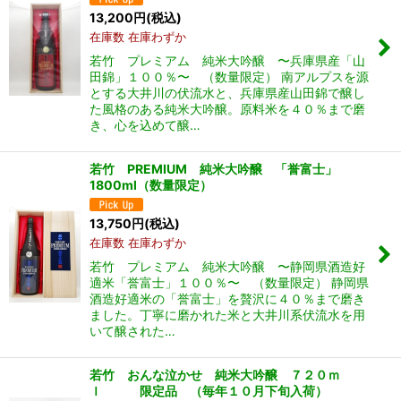
13,200
円
(税込)
在庫数 在庫わずか
若竹 プレミアム 純米大吟醸 〜兵庫県産「山
田錦」１００％〜 （数量限定） 南アルプスを源
とする大井川の伏流水と、兵庫県産山田錦で醸し
た風格のある純米大吟醸。原料米を４０％まで磨
き、心を込めて醸…
若竹 PREMIUM 純米大吟醸 「誉富士」
1800ml（数量限定）
13,750
円
(税込)
在庫数 在庫わずか
若竹 プレミアム 純米大吟醸 〜静岡県酒造好
適米「誉富士」１００％〜 （数量限定） 静岡県
酒造好適米の「誉富士」を贅沢に４０％まで磨き
ました。丁寧に磨かれた米と大井川系伏流水を用
いて醸された…
若竹 おんな泣かせ 純米大吟醸 ７２０ｍ
ｌ 限定品 （毎年１０月下旬入荷）