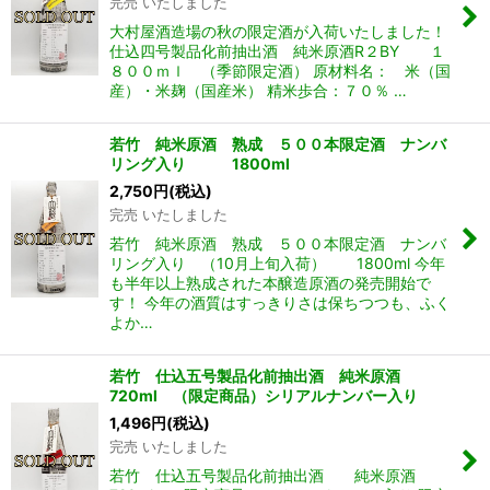
完売 いたしました
大村屋酒造場の秋の限定酒が入荷いたしました！
仕込四号製品化前抽出酒 純米原酒R２BY １
８００ｍｌ （季節限定酒） 原材料名： 米（国
産）・米麹（国産米） 精米歩合：７０％ …
若竹 純米原酒 熟成 ５００本限定酒 ナンバ
リング入り 1800ml
2,750
円
(税込)
完売 いたしました
若竹 純米原酒 熟成 ５００本限定酒 ナンバ
リング入り （10月上旬入荷） 1800ml 今年
も半年以上熟成された本醸造原酒の発売開始で
す！ 今年の酒質はすっきりさは保ちつつも、ふく
よか…
若竹 仕込五号製品化前抽出酒 純米原酒
720ml （限定商品）シリアルナンバー入り
1,496
円
(税込)
完売 いたしました
若竹 仕込五号製品化前抽出酒 純米原酒