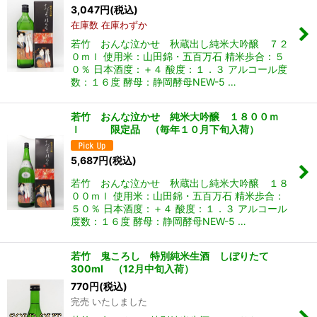
3,047
円
(税込)
在庫数 在庫わずか
若竹 おんな泣かせ 秋蔵出し純米大吟醸 ７２
０ｍｌ 使用米：山田錦・五百万石 精米歩合：５
０％ 日本酒度：＋４ 酸度：１．３ アルコール度
数：１６度 酵母：静岡酵母NEW-5 …
若竹 おんな泣かせ 純米大吟醸 １８００ｍ
ｌ 限定品 （毎年１０月下旬入荷）
5,687
円
(税込)
若竹 おんな泣かせ 秋蔵出し純米大吟醸 １８
００ｍｌ 使用米：山田錦・五百万石 精米歩合：
５０％ 日本酒度：＋４ 酸度：１．３ アルコール
度数：１６度 酵母：静岡酵母NEW-5 …
若竹 鬼ころし 特別純米生酒 しぼりたて
300ml （12月中旬入荷）
770
円
(税込)
完売 いたしました