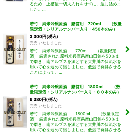
るため、上槽後一切火入れをせずに、瓶に詰めま
した。…
若竹 純米吟醸原酒 贈答用 720ml （数量
限定酒・シリアルナンバー入り・450本のみ）
3,300
円
(税込)
完売 いたしました
若竹 純米吟醸原酒 720ml （数量限定
酒） 厳選された原料米兵庫県産山田錦を50％ま
で磨き、南アルプスを源とする大井川の伏流水を
用いて心を込めて醸しました。低温で発酵させる
ことによって、…
若竹 純米吟醸原酒 贈答用 1800ml （数
量限定酒・シリアルナンバー入り・８０本のみ）
6,380
円
(税込)
完売 いたしました
若竹 純米吟醸原酒 1800ml （数量限定
酒） 厳選された原料米兵庫県産山田錦を50％ま
で磨き、南アルプスを源とする大井川の伏流水を
用いて心を込めて醸しました。低温で発酵させる