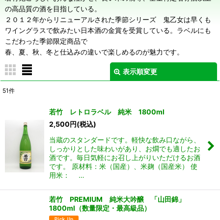
の高品質の酒を目指している。
２０１２年からリニューアルされた季節シリーズ 鬼乙女は早くも
ワイングラスで飲みたい日本酒の金賞を受賞している。ラベルにも
こだわった季節限定商品で
春、夏、秋、冬と仕込みの違いで楽しめるのが魅力です。
表示順変更
閉じる
51
件
表示数
:
若竹 レトロラベル 純米 1800ml
2,500
円
(税込)
並び順
:
当蔵のスタンダードです。軽快な飲み口ながら、
しっかりとした味わいがあり、お燗でも適したお
絞り込む
酒です。毎日気軽にお召し上がりいただけるお酒
です。 原材料：米（国産）、米麹（国産米） 使
用米： …
若竹 PREMIUM 純米大吟醸 「山田錦」
1800ml（数量限定・最高級品）