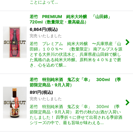
ことによって…
若竹 PREMIUM 純米大吟醸 「山田錦」
720ml（数量限定・最高級品）
6,864
円
(税込)
完売 いたしました
若竹 プレミアム 純米大吟醸 〜兵庫県産「山
田錦」１００％〜 （数量限定） 南アルプスを源
とする大井川の伏流水と、兵庫県産山田錦で醸し
た風格のある純米大吟醸。原料米を４０％まで磨
き、心を込めて醸…
若竹 特別純米酒 鬼乙女「幸」 300ml (季
節限定商品・9月入荷）
891
円
(税込)
完売 いたしました
若竹 特別純米酒 鬼乙女「幸」 300ml (季
節限定商品・9月入荷） 若竹の秋のお酒が入荷い
たしました！ 四季折々に併せて出荷される季節酒
シリーズの中で、最も旨味が味わえる…