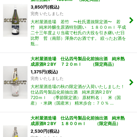
3,850
円
(税込)
完売 いたしました
大村屋酒造場 若竹 〜杜氏選抜限定酒〜 若
竹 純米吟醸生原酒特別囲い １８００ｍｌ 平成
二十三年度より当蔵で杜氏の大役を引き継いだ日
比野 哲（南部）渾身のお酒です。 絞ったお酒を
瓶…
大村屋酒造場 仕込四号製品化前抽出酒 純米熟
成原酒R２BY ７２０ｍｌ （限定商品）
1,375
円
(税込)
完売 いたしました
大村屋酒造場の秋の限定酒が入荷いたしました！
仕込四号製品化前抽出酒 純米原酒R２BY
720ｍｌ （季節限定酒） 原材料名： 米（国
産）・米麹（国産米） 精米歩合：７０％ …
大村屋酒造場 仕込四号製品化前抽出酒 純米熟
成原酒R２BY １８００ｍｌ （限定商品）
2,530
円
(税込)