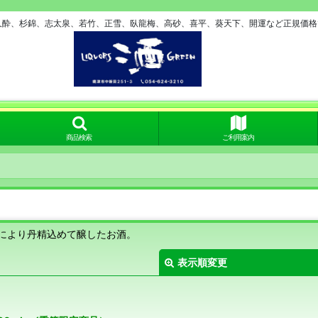
久酔、杉錦、志太泉、若竹、正雪、臥龍梅、高砂、喜平、葵天下、開運など正規価格で
商品検索
ご利用案内
により丹精込めて醸したお酒。
表示順変更