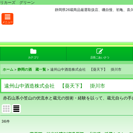
リカーズ グリーン
静岡県26蔵商品厳選取扱店、磯自慢、初亀、喜
メニュー
カテゴリ
店長ごあいさつ
ホーム
>
静岡の酒 蔵一覧
>
遠州山中酒造株式会社 【葵天下】 掛川市
遠州山中酒造株式会社 【葵天下】 掛川市
赤石山系小笠山の伏流水と蔵元の技術・経験を以って、蔵元自らの手
36
件
表示数
: