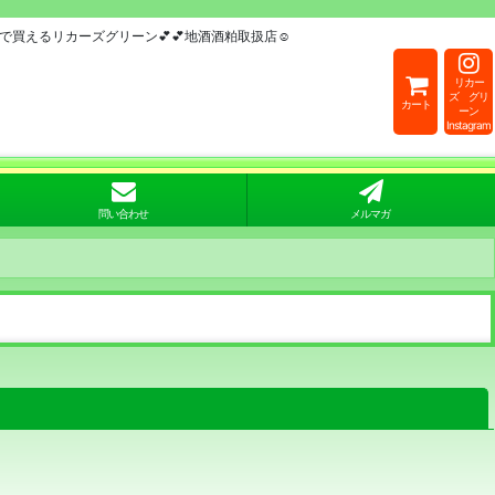
買えるリカーズグリーン💕💕地酒酒粕取扱店☺
リカー
ズ グリ
カート
ーン
Instagram
問い合わせ
メルマガ
閉じる