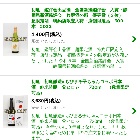
初亀 鑑評会出品酒 全国新酒鑑評会 入賞・静
岡県新酒鑑評会 吟醸酒の部 優等賞（３位）
超限定酒 特約店限定入荷・店舗限定品 500
本 2023
4,400
円
(税込)
完売 いたしました
初亀 鑑評会出品酒 超限定酒 特約店限定入
荷・店舗限定品 初亀酒造さんの限定酒が入荷い
たしました！ 令和５年 全国新酒鑑評会 入賞
静岡県新酒鑑評会 吟醸酒の部 …
初亀 初亀醸造×ちびまる子ちゃんコラボ日本
酒 純米吟醸 父ヒロシ 720ml （数量限定
商品）
3,630
円
(税込)
完売 いたしました
初亀 初亀醸造×ちびまる子ちゃんコラボ日本
酒 純米吟醸 父ヒロシ 720ml （数量限定
商品） 今年ついに３年目となりました！！！ 数
量限定商品のためお早目のご注文をお願いいたし
ます。 …