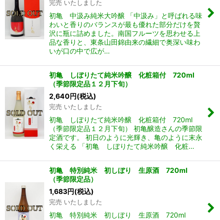
完売 いたしました
初亀 中汲み純米大吟醸 「中汲み」と呼ばれる味
わいと香りのバランスが最も優れた部分だけを贅
沢に瓶に詰めました。南国フルーツを思わせる上
品な香りと、東条山田錦由来の繊細で奥深い味わ
いが口の中で広が…
初亀 しぼりたて純米吟醸 化粧箱付 720ml
（季節限定品１２月下旬）
2,640
円
(税込)
完売 いたしました
初亀 しぼりたて純米吟醸 化粧箱付 720ml
（季節限定品１２月下旬） 初亀醸造さんの季節限
定酒です。 初日のように光輝き、亀のように末永
く栄える 「初亀 しぼりたて純米吟醸 化粧…
初亀 特別純米 初しぼり 生原酒 720ml
（季節限定品）
1,683
円
(税込)
完売 いたしました
初亀 特別純米 初しぼり 生原酒 720ml