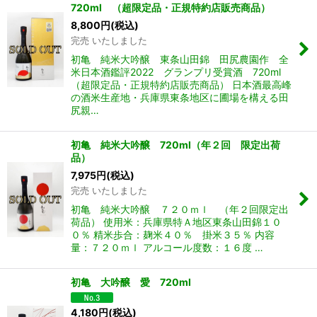
720ml （超限定品・正規特約店販売商品）
8,800
円
(税込)
完売 いたしました
初亀 純米大吟醸 東条山田錦 田尻農園作 全
米日本酒鑑評2022 グランプリ受賞酒 720ml
（超限定品・正規特約店販売商品） 日本酒最高峰
の酒米生産地・兵庫県東条地区に圃場を構える田
尻親…
初亀 純米大吟醸 720ml（年２回 限定出荷
品）
7,975
円
(税込)
完売 いたしました
初亀 純米大吟醸 ７２０ｍｌ （年２回限定出
荷品） 使用米：兵庫県特Ａ地区東条山田錦１０
０％ 精米歩合：麹米４０％ 掛米３５％ 内容
量：７２０ｍｌ アルコール度数：１６度 …
初亀 大吟醸 愛 720ml
4,180
円
(税込)