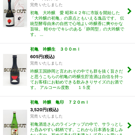
完売 いたしました
初亀 大吟醸 愛 昭和４２年に市販を開始した
「大吟醸の初亀」の原点ともいえる逸品です。 伝
統型酵母由来の自然で心地よい吟醸香に爽やかな
旨味。 軽やかでキレのある「静岡型」の大吟醸で
す。 …
初亀 吟醸生 ３００ｍｌ
605
円
(税込)
完売 いたしました
吟醸王国静岡と言われその中でも群を抜く旨さだ
と思うこちらの初亀の吟醸生貯造酒は自信を持っ
てお客様にお勧めできる飲みきりサイズのお酒で
す。 アルコール度数 １５度
初亀 吟醸 亀印 ７２０ｍｌ
3,520
円
(税込)
完売 いたしました
初亀酒造さんのラインナップの中で、サラっとし
た呑みやすい銘柄です。これから日本酒を楽しみ
たい方や、初めて呑む日本酒として良いと思いま