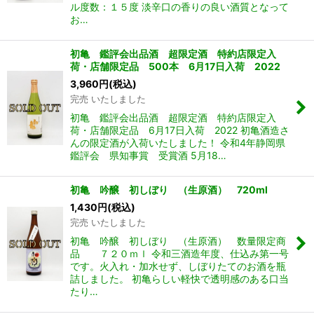
ル度数：１５度 淡辛口の香りの良い酒質となって
お…
初亀 鑑評会出品酒 超限定酒 特約店限定入
荷・店舗限定品 500本 6月17日入荷 2022
3,960
円
(税込)
完売 いたしました
初亀 鑑評会出品酒 超限定酒 特約店限定入
荷・店舗限定品 6月17日入荷 2022 初亀酒造さ
んの限定酒が入荷いたしました！ 令和4年静岡県
鑑評会 県知事賞 受賞酒 5月18…
初亀 吟醸 初しぼり （生原酒） 720ml
1,430
円
(税込)
完売 いたしました
初亀 吟醸 初しぼり （生原酒） 数量限定商
品 ７２０ｍｌ 令和三酒造年度、仕込み第一号
です。火入れ・加水せず、しぼりたてのお酒を瓶
詰しました。 初亀らしい軽快で透明感のある口当
たり…