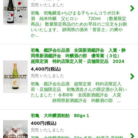
完売 いたしました
初亀 初亀醸造×ちびまる子ちゃんコラボ日本
酒 純米吟醸 父ヒロシ 720ml （数量限定
商品） 数量限定商品のためお早目のご注文をお願
いいたします。 静岡県の酒米「誉富士」の爽や
か…
初亀 鑑評会出品酒 全国新酒鑑評会 入賞・静
岡県新酒鑑評会 吟醸酒の部 優等賞（３位）
超限定酒 特約店限定入荷・店舗限定品 2024
4,400
円
(税込)
完売 いたしました
初亀 鑑評会出品酒 超限定酒 特約店限定入
荷・店舗限定品 初亀酒造さんの限定酒が入荷い
たしました！ 令和6年 全国新酒鑑評会 入賞
静岡県新酒鑑評会 吟醸酒の部 …
初亀 大吟醸酒粕飴 80g×１
400
円
(税込)
完売 いたしました
初亀 大吟醸酒粕飴 80g 名称：飴菓子 原材料