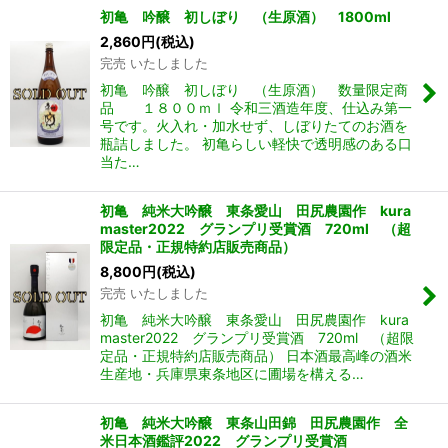
初亀 吟醸 初しぼり （生原酒） 1800ml
2,860
円
(税込)
完売 いたしました
初亀 吟醸 初しぼり （生原酒） 数量限定商
品 １８００ｍｌ 令和三酒造年度、仕込み第一
号です。火入れ・加水せず、しぼりたてのお酒を
瓶詰しました。 初亀らしい軽快で透明感のある口
当た…
初亀 純米大吟醸 東条愛山 田尻農園作 kura
master2022 グランプリ受賞酒 720ml （超
限定品・正規特約店販売商品）
8,800
円
(税込)
完売 いたしました
初亀 純米大吟醸 東条愛山 田尻農園作 kura
master2022 グランプリ受賞酒 720ml （超限
定品・正規特約店販売商品） 日本酒最高峰の酒米
生産地・兵庫県東条地区に圃場を構える…
初亀 純米大吟醸 東条山田錦 田尻農園作 全
米日本酒鑑評2022 グランプリ受賞酒