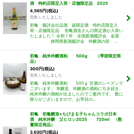
酒 特約店限定入荷・店舗限定品 2025
4,565
円
(税込)
完売 いたしました
初亀 鑑評会出品酒 超限定酒 特約店限定入
荷・店舗限定品 初亀酒造さんの限定酒が入荷い
たしました！ 令和７年 全国新酒鑑評会 金賞
静岡県新酒鑑評会 吟醸酒の部 …
初亀 純米吟醸酒粕 500g （季節限定商
品）
300
円
(税込)
完売 いたしました
初亀 純米吟醸酒粕 500ｇ 甘酒のシーズンで
ございます。 本醸造、吟醸酒の酒粕に引き続き、
純米吟醸の酒粕が出ましたのでご案内です。 数に
限りがございますので、お早目の…
初亀 初亀醸造×ちびまる子ちゃんコラボ日本
酒 純米吟醸 父ヒロシ2025 720ml （数
量限定商品）
3,630
円
(税込)