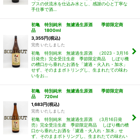
プスの伏流水を仕込み水とし、感謝の心と丁寧な
手仕事で酒…
初亀 特別純米 無濾過生原酒 季節限定商
品 1800ml
3,355
円
(税込)
完売 いたしました
初亀 特別純米 無濾過生原酒 （2023・3月16
日発売）完全受注生産 季節限定商品 しぼり機
の槽口から垂れたお酒を「濾過・火入れ・加水」
せず、そのままボトリングし、生まれたての味わ
いをお…
初亀 特別純米 無濾過生原酒 季節限定商
品 720ml
1,683
円
(税込)
完売 いたしました
初亀 特別純米 無濾過生原酒 （3月16日発
売）完全受注生産 季節限定商品 しぼり機の槽
口から垂れたお酒を「濾過・火入れ・加水」せ
ず、そのままボトリングし、生まれたての味わい