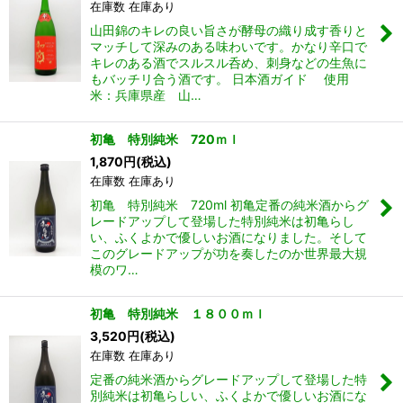
在庫数 在庫あり
山田錦のキレの良い旨さが酵母の織り成す香りと
マッチして深みのある味わいです。かなり辛口で
キレのある酒でスルスル呑め、刺身などの生魚に
もバッチリ合う酒です。 日本酒ガイド 使用
米：兵庫県産 山…
初亀 特別純米 720ｍｌ
1,870
円
(税込)
在庫数 在庫あり
初亀 特別純米 720ml 初亀定番の純米酒からグ
レードアップして登場した特別純米は初亀らし
い、ふくよかで優しいお酒になりました。そして
このグレードアップが功を奏したのか世界最大規
模のワ…
初亀 特別純米 １８００ｍｌ
3,520
円
(税込)
在庫数 在庫あり
定番の純米酒からグレードアップして登場した特
別純米は初亀らしい、ふくよかで優しいお酒にな