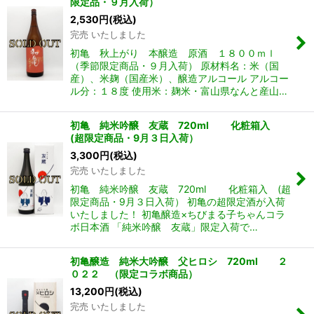
限定品・９月入荷）
2,530
円
(税込)
完売 いたしました
初亀 秋上がり 本醸造 原酒 １８００ｍｌ
（季節限定商品・９月入荷） 原材料名：米（国
産）、米麹（国産米）、醸造アルコール アルコー
ル分：１８度 使用米：麹米・富山県なんと産山…
初亀 純米吟醸 友蔵 720ml 化粧箱入
(超限定商品・9月３日入荷）
3,300
円
(税込)
完売 いたしました
初亀 純米吟醸 友蔵 720ml 化粧箱入 (超
限定商品・9月３日入荷） 初亀の超限定酒が入荷
いたしました！ 初亀醸造×ちびまる子ちゃんコラ
ボ日本酒 「純米吟醸 友蔵」限定入荷で…
初亀醸造 純米大吟醸 父ヒロシ 720ml ２
０２２ （限定コラボ商品）
13,200
円
(税込)
完売 いたしました