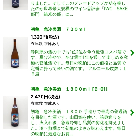
りました。そしてこのグレードアップが功を奏し
たのか世界最大規模のワイン品評会「IWC SAKE
部門 純米の部」に…
初亀 急冷美酒 ７２０ｍｌ
1,320
円
(税込)
在庫数 在庫あり
静岡県の酒の中でも1位2位を争う最強コスパ酒で
す。夏は冷やで、冬は燗で1年を通して楽しめる究
極の普通酒です。毎日の晩酌にこの価格と品質で
定番に持って来いの酒です。 アルコール度数：１
５度
初亀 急冷美酒 １８００ｍｌ
[
Ｂ-01
]
2,420
円
(税込)
在庫数 在庫あり
初亀 急冷美酒 １８００ 手造りで最高の普通酒
を目指した酒です。山田錦を使い、箱麹造りを
し、火入れ後、急速冷却し品質の劣化を抑えまし
た。冷〜熱燗まで初亀のよさが味わえます。毎日
の晩酌に最適なお買…