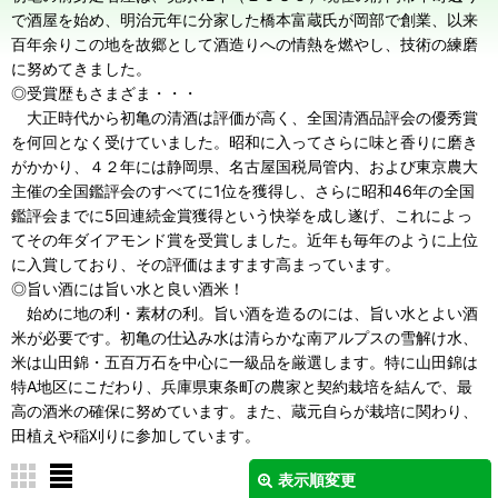
で酒屋を始め、明治元年に分家した橋本富蔵氏が岡部で創業、以来
百年余りこの地を故郷として酒造りへの情熱を燃やし、技術の練磨
に努めてきました。
◎受賞歴もさまざま・・・
大正時代から初亀の清酒は評価が高く、全国清酒品評会の優秀賞
を何回となく受けていました。昭和に入ってさらに味と香りに磨き
がかかり、４２年には静岡県、名古屋国税局管内、および東京農大
主催の全国鑑評会のすべてに1位を獲得し、さらに昭和46年の全国
鑑評会までに5回連続金賞獲得という快挙を成し遂げ、これによっ
てその年ダイアモンド賞を受賞しました。近年も毎年のように上位
に入賞しており、その評価はますます高まっています。
◎旨い酒には旨い水と良い酒米！
始めに地の利・素材の利。旨い酒を造るのには、旨い水とよい酒
米が必要です。初亀の仕込み水は清らかな南アルプスの雪解け水、
米は山田錦・五百万石を中心に一級品を厳選します。特に山田錦は
特A地区にこだわり、兵庫県東条町の農家と契約栽培を結んで、最
高の酒米の確保に努めています。また、蔵元自らが栽培に関わり、
田植えや稲刈りに参加しています。
表示順変更
閉じる