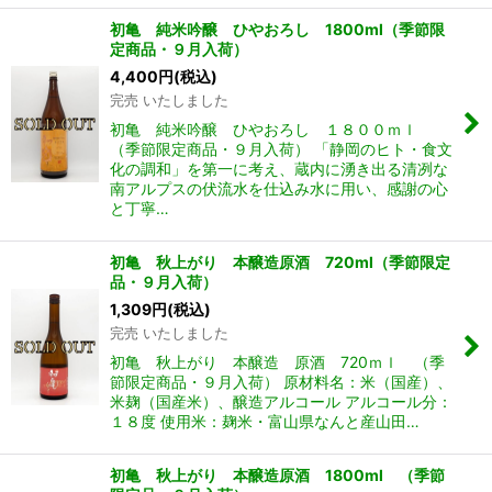
初亀 純米吟醸 ひやおろし 1800ml（季節限
定商品・９月入荷）
4,400
円
(税込)
完売 いたしました
初亀 純米吟醸 ひやおろし １８００ｍｌ
（季節限定商品・９月入荷） 「静岡のヒト・食文
化の調和」を第一に考え、蔵内に湧き出る清冽な
南アルプスの伏流水を仕込み水に用い、感謝の心
と丁寧…
初亀 秋上がり 本醸造原酒 720ml（季節限定
品・９月入荷）
1,309
円
(税込)
完売 いたしました
初亀 秋上がり 本醸造 原酒 720ｍｌ （季
節限定商品・９月入荷） 原材料名：米（国産）、
米麹（国産米）、醸造アルコール アルコール分：
１８度 使用米：麹米・富山県なんと産山田…
初亀 秋上がり 本醸造原酒 1800ml （季節