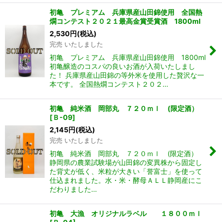
初亀 プレミアム 兵庫県産山田錦使用 全国熱
燗コンテスト２０２１最高金賞受賞酒 1800ml
2,530
円
(税込)
完売 いたしました
初亀 プレミアム 兵庫県産山田錦使用 1800ml
初亀醸造のコスパの良いお酒が入荷いたしまし
た！ 兵庫県産山田錦の等外米を使用した贅沢な一
本です。 全国熱燗コンテスト２０２…
初亀 純米酒 岡部丸 ７２０ｍｌ (限定酒）
[
Ｂ-09
]
2,145
円
(税込)
完売 いたしました
初亀 純米酒 岡部丸 ７２０ｍｌ (限定酒）
静岡県の農業試験場が山田錦の変異株から固定し
た背丈が低く、米粒が大きい「誉富士」を使って
仕込まれました。水・米・酵母ＡＬＬ静岡産にこ
だわりました…
初亀 大漁 オリジナルラベル １８００ｍｌ