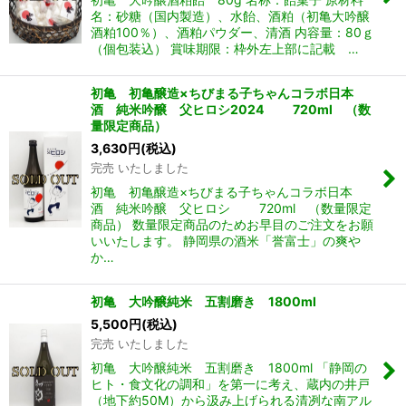
名：砂糖（国内製造）、水飴、酒粕（初亀大吟醸
酒粕100％）、酒粕パウダー、清酒 内容量：80ｇ
（個包装込） 賞味期限：枠外左上部に記載 …
初亀 初亀醸造×ちびまる子ちゃんコラボ日本
酒 純米吟醸 父ヒロシ2024 720ml （数
量限定商品）
3,630
円
(税込)
完売 いたしました
初亀 初亀醸造×ちびまる子ちゃんコラボ日本
酒 純米吟醸 父ヒロシ 720ml （数量限定
商品） 数量限定商品のためお早目のご注文をお願
いいたします。 静岡県の酒米「誉富士」の爽や
か…
初亀 大吟醸純米 五割磨き 1800ml
5,500
円
(税込)
完売 いたしました
初亀 大吟醸純米 五割磨き 1800ml 「静岡の
ヒト・食文化の調和」を第一に考え、蔵内の井戸
（地下約50M）から汲み上げられる清冽な南アル