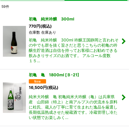
59
件
表示数
:
初亀 純米吟醸 300ml
770
円
(税込)
並び順
:
在庫数 在庫あり
初亀 純米吟醸 300ml 吟醸王国静岡と言われそ
絞り込む
の中でも群を抜く旨さだと思うこちらの初亀の吟
醸生貯造酒は自信を持ってお客様にお勧めできる
飲みきりサイズのお酒です。 アルコール度数
１５…
初亀 亀 1800ml
[
Ｂ-21
]
16,500
円
(税込)
純米大吟醸 亀 初亀純米大吟醸（亀）は兵庫県
産 山田錦（特上）と南アルプスの伏流水を原料
に杜氏、蔵人が丁寧に育て生まれた逸品を厳選し
長期低温熟成させた秘蔵酒です。冷蔵管理し冷た
い状態でお楽しみく…