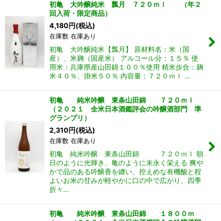
初亀 大吟醸純米 瓢月 ７２０ｍｌ （年２
回入荷・限定商品）
4,180
円
(税込)
在庫数 在庫あり
初亀 大吟醸純米【瓢月】 原材料名：米（国
産）、米麹（国産米） アルコール分：１５％ 使
用米：兵庫県産山田錦１００％使用 精米歩合：麹
米４０％、掛米５０％ 内容量：７２０ｍｌ …
初亀 純米吟醸 東条山田錦 ７２０ｍｌ
（２０２１ 全米日本酒鑑評会の吟醸酒部門 準
グランプリ）
2,310
円
(税込)
在庫数 在庫あり
初亀 純米吟醸 東条山田錦 ７２０ｍｌ 朝
日のように光輝き、亀のように末永く栄える 爽や
かで品のある吟醸香を纏い、控えめな有機酸と程
よいお米の甘みが軽やかに口の中で広がり、四季
折々…
初亀 純米吟醸 東条山田錦 １８００ｍ