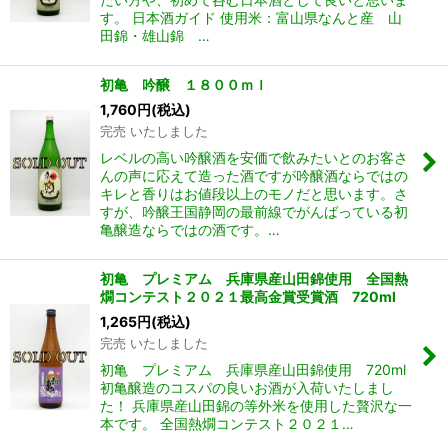
す。 日本酒ガイド 使用米：富山県なんと産 山
田錦・雄山錦 …
初亀 吟醸 １８００ｍｌ
1,760
円
(税込)
完売 いたしました
レベルの高い吟醸酒を安価で飲みたいとのお客さ
んの声に応えて造った酒ですが吟醸酒ならではの
キレと香りはお値段以上のモノだと思います。さ
すが、吟醸王国静岡の最前線でがんばっている初
亀醸造ならではの酒です。…
初亀 プレミアム 兵庫県産山田錦使用 全国熱
燗コンテスト２０２１最高金賞受賞酒 720ml
1,265
円
(税込)
完売 いたしました
初亀 プレミアム 兵庫県産山田錦使用 720ml
初亀醸造のコスパの良いお酒が入荷いたしまし
た！ 兵庫県産山田錦の等外米を使用した贅沢な一
本です。 全国熱燗コンテスト２０２１…