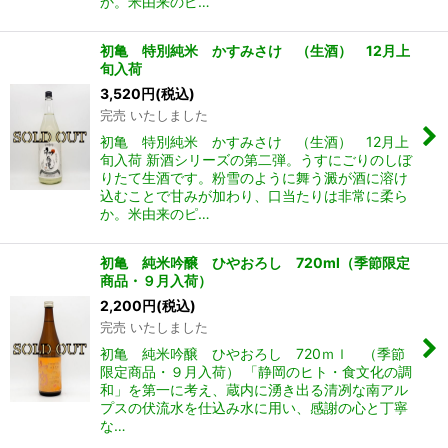
か。米由来のピ…
初亀 特別純米 かすみさけ （生酒） 12月上
旬入荷
3,520
円
(税込)
完売 いたしました
初亀 特別純米 かすみさけ （生酒） 12月上
旬入荷 新酒シリーズの第二弾。うすにごりのしぼ
りたて生酒です。粉雪のように舞う澱が酒に溶け
込むことで甘みが加わり、口当たりは非常に柔ら
か。米由来のピ…
初亀 純米吟醸 ひやおろし 720ml（季節限定
商品・９月入荷）
2,200
円
(税込)
完売 いたしました
初亀 純米吟醸 ひやおろし 720ｍｌ （季節
限定商品・９月入荷） 「静岡のヒト・食文化の調
和」を第一に考え、蔵内に湧き出る清冽な南アル
プスの伏流水を仕込み水に用い、感謝の心と丁寧
な…