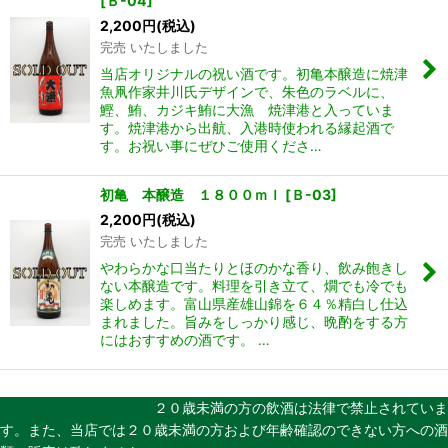
[
Ｂ-04
]
2,200
円
(税込)
完売 いたしました
当店オリジナルの祝い酒です。初亀本醸造に焼津
魚凧作家井川氏デザインで、朱色のラベルに、
鰹、鮪、カジキ鮪に大漁 焼津港と入っていま
す。焼津港から出航、入港時使われる縁起酒で
す。お祝い事にぜひご使用くださ…
初亀 本醸造 １８００ｍｌ
[
Ｂ-03
]
2,200
円
(税込)
完売 いたしました
やわらかな口当たりとほのかな香り、飲み飽きし
ない本醸造です。料理を引き立て、燗でも冷でも
楽しめます。富山県産雄山錦を６４％精白し仕込
まれました。旨みをしっかり感じ、晩酌をする方
にはおすすめの酒です。 …
２０歳未満の方の飲酒は法律で禁止されていま
す。また、当店では２０歳未満の方および年齢確認のできない方への酒