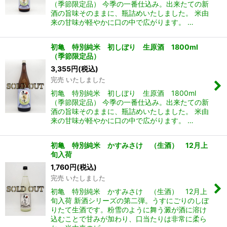
（季節限定品） 今季の一番仕込み。出来たての新
酒の旨味そのままに、瓶詰めいたしました。 米由
来の甘味が軽やかに口の中で広がります。 …
初亀 特別純米 初しぼり 生原酒 1800ml
（季節限定品）
3,355
円
(税込)
完売 いたしました
初亀 特別純米 初しぼり 生原酒 1800ml
（季節限定品） 今季の一番仕込み。出来たての新
酒の旨味そのままに、瓶詰めいたしました。 米由
来の甘味が軽やかに口の中で広がります。 …
初亀 特別純米 かすみさけ （生酒） 12月上
旬入荷
1,760
円
(税込)
完売 いたしました
初亀 特別純米 かすみさけ （生酒） 12月上
旬入荷 新酒シリーズの第二弾。うすにごりのしぼ
りたて生酒です。粉雪のように舞う澱が酒に溶け
込むことで甘みが加わり、口当たりは非常に柔ら