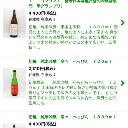
ｌ （２０２１ 全米日本酒鑑評会の吟醸酒部
門 準グランプリ）
4,400
円
(税込)
在庫数 在庫あり
初亀 純米吟醸 東条山田錦 １８００ｍｌ 朝
日のように光輝き、亀のように末永く栄える 爽や
かで品のある吟醸香を纏い、控えめな有機酸と程
よいお米の甘みが軽やかに口の中で広がり、四季
折々…
初亀 純米吟醸 辛々 べっぴん ７２０ｍｌ
2,310
円
(税込)
在庫数 在庫あり
初亀醸造 純米吟醸 からからべっぴん ７２
０ｍｌ 山田錦のキレの良い旨さが酵母の織り成す
香りとマッチして深みのある味わいです。 かなり
辛口でキレのある酒でスルスル呑め、刺身などの
生魚にも…
初亀 純米吟醸 辛々 べっぴん １８００ｍｌ
4,400
円
(税込)