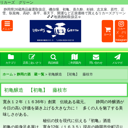
リカーズ グリーン
静岡県26蔵商品厳選取扱店、磯自慢、初亀、喜久酔、杉錦、志太泉、若竹、正
雪、臥龍梅、高砂、喜平、葵天下、開運など正規価格で買えるリカーズグリーン
💕💕地酒酒粕取扱店☺
メニュー
リカー
ズ グリ
カート
ーン
Instagram
カテゴリ
店長ごあいさつ
商品検索
ご利用案内
問い合わせ
メルマガ
ホーム
>
静岡の酒 蔵一覧
>
初亀醸造 【初亀】 藤枝市
初亀醸造 【初亀】 藤枝市
寛永１２年（１６36年）創業 伝統ある蔵元。 静岡の吟醸酒が
今日の高い評価を築き上げる大きな力に！ 多くの人を魅了する美
味しさがある。
秘伝の技を現代に伝える『初亀』酒造
初亀の前身足名屋は、寛永12年（１６３５）現在の静岡市中町辺り