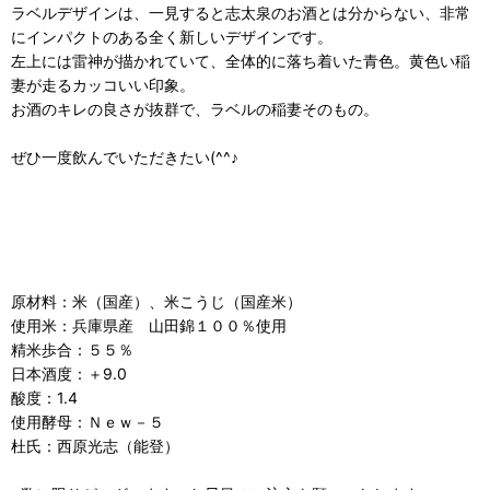
ラベルデザインは、一見すると志太泉のお酒とは分からない、非常
にインパクトのある全く新しいデザインです。
左上には雷神が描かれていて、全体的に落ち着いた青色。黄色い稲
妻が走るカッコいい印象。
お酒のキレの良さが抜群で、ラベルの稲妻そのもの。
ぜひ一度飲んでいただきたい(^^♪
原材料：米（国産）、米こうじ（国産米）
使用米：兵庫県産 山田錦１００％使用
精米歩合：５５％
日本酒度：＋9.0
酸度：1.4
使用酵母：Ｎｅｗ－５
杜氏：西原光志（能登）