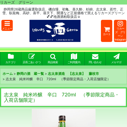
リカーズ グリーン
静岡県26蔵商品厳選取扱店、磯自慢、初亀、喜久酔、杉錦、志太泉、若竹、正
雪、臥龍梅、高砂、喜平、葵天下、開運など正規価格で買えるリカーズグリーン
💕💕地酒酒粕取扱店☺
メニュー
リカー
ズ グリ
カート
ーン
Instagram
カテゴリ
店長ごあいさつ
商品検索
ご利用案内
問い合わせ
メルマガ
ホーム
>
静岡の酒 蔵一覧
>
志太泉酒造 【志太泉】 藤枝市
>
志太泉 純米吟醸 辛口 720ml （季節限定商品・入荷店舗限定）
志太泉 純米吟醸 辛口 720ml （季節限定商品・
入荷店舗限定）