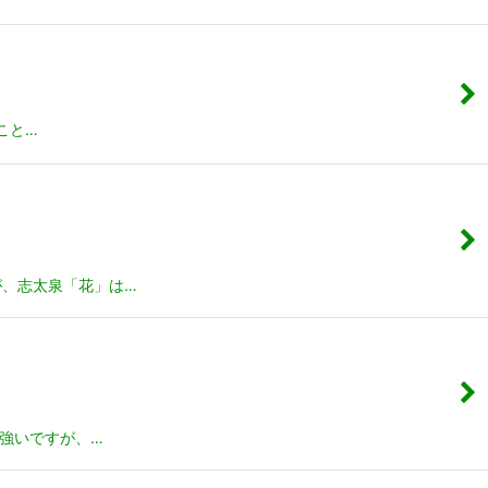
こと…
が、志太泉「花」は…
が強いですが、…