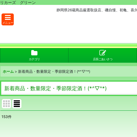
リカーズ グリーン
静岡県26蔵商品厳選取扱店、磯自慢、初亀、喜
メニュー
カテゴリ
店長ごあいさつ
ホーム
>
新着商品・数量限定・季節限定酒！(*^▽^*)
新着商品・数量限定・季節限定酒！(*^▽^*)
153
件
表示数
: