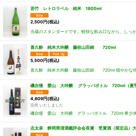
若竹 レトロラベル 純米 1800ml
2,500
円
(税込)
当蔵のスタンダードです。軽快な飲み口ながら、しっか
喜久酔 純米大吟醸 藤枝山田錦 720ml
5,500
円
(税込)
喜久酔 純米大吟醸 藤枝山田錦 720ml 穏やか
磯自慢 愛山 大吟醸 グラッパボトル 720ml（夏
4,609
円
(税込)
完売 いたしました
磯自慢 愛山 大吟醸 グラッパボトル 720ml 希
志太泉 静岡県清酒鑑評会会長賞 受賞酒（限定品）大吟