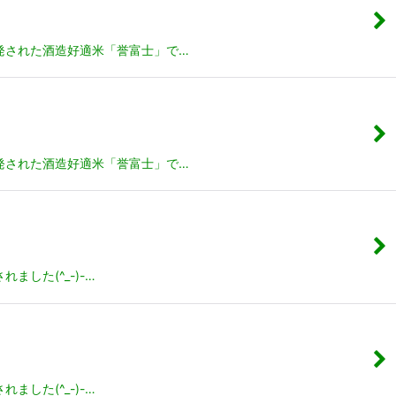
発された酒造好適米「誉富士」で…
発された酒造好適米「誉富士」で…
した(^_-)-…
した(^_-)-…