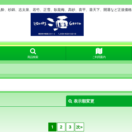
久酔、杉錦、志太泉、若竹、正雪、臥龍梅、高砂、喜平、葵天下、開運など正規価格で
商品検索
ご利用案内
表示順変更
1
2
3
次
»