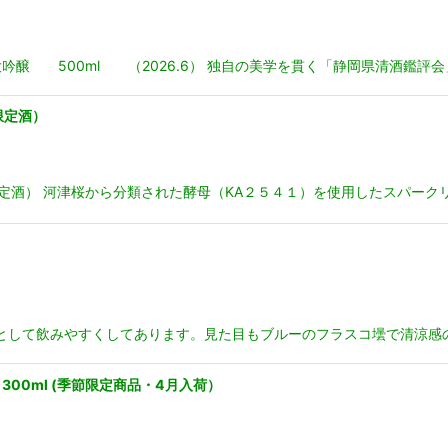
醸 500ml （2026.6） 独自の美学を貫く「静岡県清酒鑑評会
限定酒）
l（限定酒） 河津桜から分類された酵母（KA２５４１）を使用したスパーク
落として飲みやすくしてあります。見た目もブルーのフラスコ壜で清涼感
00ml (季節限定商品・4月入荷）