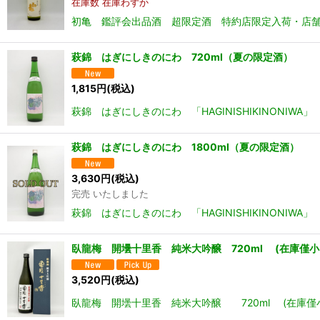
在庫数 在庫わずか
初亀 鑑評会出品酒 超限定酒 特約店限定入荷・店舗
萩錦 はぎにしきのにわ 720ml（夏の限定酒）
1,815
円
(税込)
萩錦 はぎにしきのにわ 「HAGINISHIKINON
萩錦 はぎにしきのにわ 1800ml（夏の限定酒）
3,630
円
(税込)
完売 いたしました
萩錦 はぎにしきのにわ 「HAGINISHIKINON
臥龍梅 開壜十里香 純米大吟醸 720ml (在庫僅
3,520
円
(税込)
臥龍梅 開壜十里香 純米大吟醸 720ml (在庫