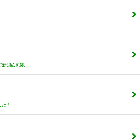
て新聞紙包装…
た！ …