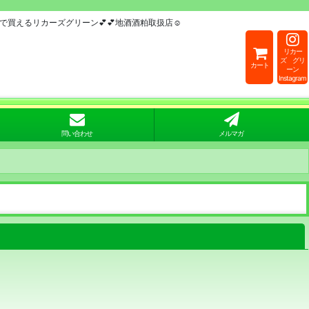
買えるリカーズグリーン💕💕地酒酒粕取扱店☺
リカー
ズ グリ
カート
ーン
Instagram
問い合わせ
メルマガ
閉じる