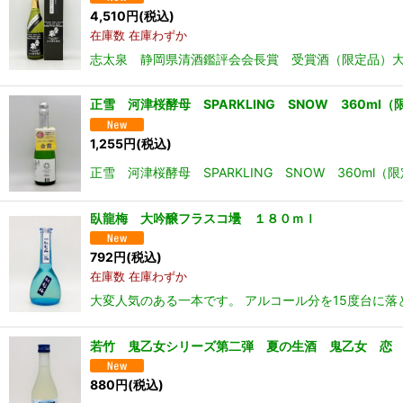
4,510
円
(税込)
在庫数 在庫わずか
志太泉 静岡県清酒鑑評会会長賞 受賞酒（限定品）大吟
正雪 河津桜酵母 SPARKLING SNOW 360ml（
1,255
円
(税込)
正雪 河津桜酵母 SPARKLING SNOW 360m
臥龍梅 大吟醸フラスコ壜 １８０ｍｌ
792
円
(税込)
在庫数 在庫わずか
大変人気のある一本です。 アルコール分を15度台に
若竹 鬼乙女シリーズ第二弾 夏の生酒 鬼乙女 恋 3
880
円
(税込)