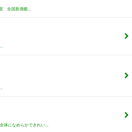
度 全国新酒鑑…
…
…
中全体になめらかできれい…