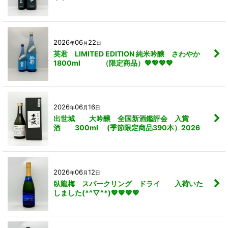
2026
06
22
年
月
日
英君 LIMITED EDITION 純米吟醸 さわやか
1800ml （限定商品）💖💖💖💖
2026
06
16
年
月
日
出世城 大吟醸 全国新酒鑑評会 入賞
酒 300ml (季節限定商品390本）2026
2026
06
12
年
月
日
臥龍梅 スパークリング ドライ 入荷いた
しました(*^▽^*)💖💖💖💖