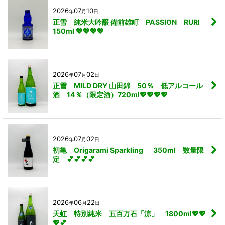
2026
07
10
年
月
日
正雪 純米大吟醸 備前雄町 PASSION RURI
150ml 💖💖💖💖
2026
07
02
年
月
日
正雪 MILD DRY 山田錦 50％ 低アルコール
酒 14％（限定酒）720ml💖💖💖💖
2026
07
02
年
月
日
初亀 Origarami Sparkling 350ml 数量限
定 💕💕💕💕
2026
06
22
年
月
日
天虹 特別純米 五百万石「涼」 1800ml💖💖
💖💕