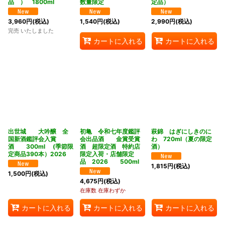
品 ） 1800ml
数量限定
定品）
3,960
円
(税込)
1,540
円
(税込)
2,990
円
(税込)
完売 いたしました
カートに入れる
カートに入れる
出世城 大吟醸 全
初亀 令和七年度鑑評
萩錦 はぎにしきのに
国新酒鑑評会入賞
会出品酒 金賞受賞
わ 720ml（夏の限定
酒 300ml (季節限
酒 超限定酒 特約店
酒）
定商品390本）2026
限定入荷・店舗限定
品 2026 500ml
1,815
円
(税込)
1,500
円
(税込)
4,675
円
(税込)
在庫数 在庫わずか
カートに入れる
カートに入れる
カートに入れる