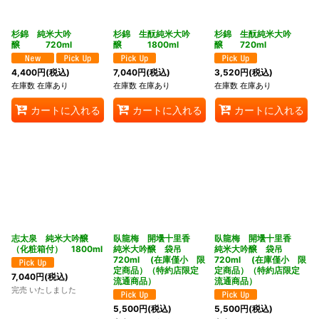
杉錦 純米大吟
杉錦 生酛純米大吟
杉錦 生酛純米大吟
醸 720ml
醸 1800ml
醸 720ml
4,400
円
(税込)
7,040
円
(税込)
3,520
円
(税込)
在庫数 在庫あり
在庫数 在庫あり
在庫数 在庫あり
カートに入れる
カートに入れる
カートに入れる
志太泉 純米大吟醸
臥龍梅 開壜十里香
臥龍梅 開壜十里香
（化粧箱付） 1800ml
純米大吟醸 袋吊
純米大吟醸 袋吊
720ml (在庫僅小 限
720ml (在庫僅小 限
定商品）（特約店限定
定商品）（特約店限定
7,040
円
(税込)
流通商品）
流通商品）
完売 いたしました
5,500
円
(税込)
5,500
円
(税込)