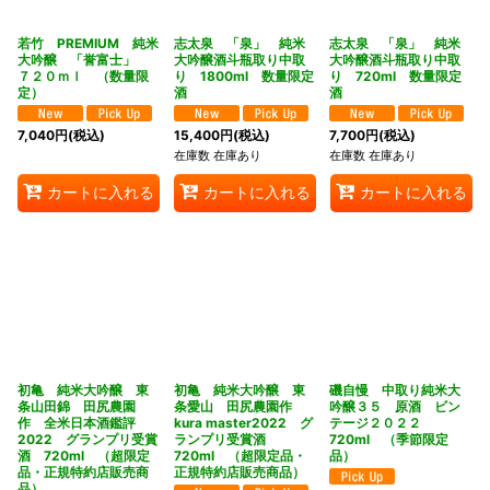
若竹 PREMIUM 純米
志太泉 「泉」 純米
志太泉 「泉」 純米
大吟醸 「誉富士」
大吟醸酒斗瓶取り中取
大吟醸酒斗瓶取り中取
７２０ｍｌ （数量限
り 1800ml 数量限定
り 720ml 数量限定
定）
酒
酒
7,040
円
(税込)
15,400
円
(税込)
7,700
円
(税込)
在庫数 在庫あり
在庫数 在庫あり
カートに入れる
カートに入れる
カートに入れる
初亀 純米大吟醸 東
初亀 純米大吟醸 東
磯自慢 中取り純米大
条山田錦 田尻農園
条愛山 田尻農園作
吟醸３５ 原酒 ビン
作 全米日本酒鑑評
kura master2022 グ
テージ２０２２
2022 グランプリ受賞
ランプリ受賞酒
720ml （季節限定
酒 720ml （超限定
720ml （超限定品・
品）
品・正規特約店販売商
正規特約店販売商品）
品）