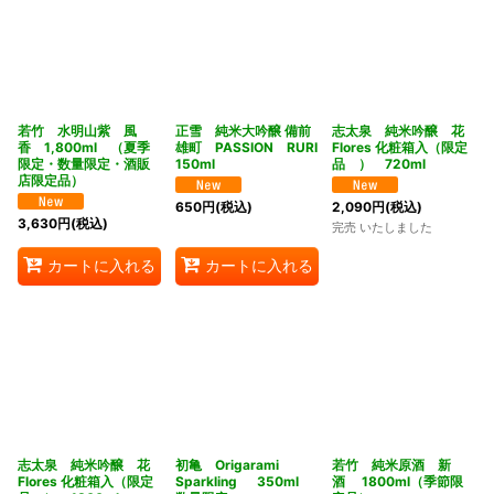
若竹 水明山紫 風
正雪 純米大吟醸 備前
志太泉 純米吟醸 花
香 1,800ml （夏季
雄町 PASSION RURI
Flores 化粧箱入（限定
限定・数量限定・酒販
150ml
品 ） 720ml
店限定品）
650
円
(税込)
2,090
円
(税込)
3,630
円
(税込)
完売 いたしました
カートに入れる
カートに入れる
志太泉 純米吟醸 花
初亀 Origarami
若竹 純米原酒 新
Flores 化粧箱入（限定
Sparkling 350ml
酒 1800ml（季節限