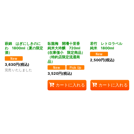
萩錦 はぎにしきのに
臥龍梅 開壜十里香
若竹 レトロラベル
わ 1800ml（夏の限定
純米大吟醸 720ml
純米 1800ml
酒）
(在庫僅小 限定商品）
（特約店限定流通商
2,500
円
(税込)
品）
3,630
円
(税込)
完売 いたしました
3,520
円
(税込)
カートに入れる
カートに入れる