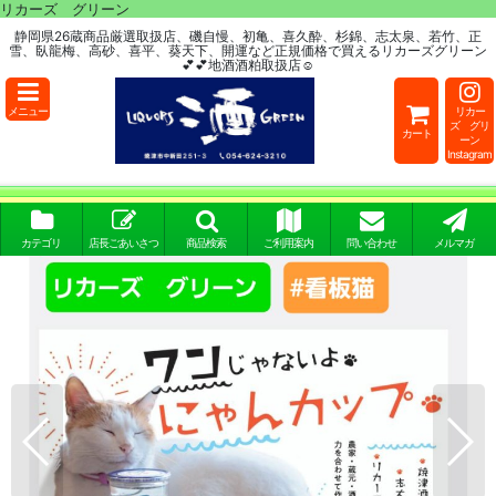
リカーズ グリーン
静岡県26蔵商品厳選取扱店、磯自慢、初亀、喜久酔、杉錦、志太泉、若竹、正
雪、臥龍梅、高砂、喜平、葵天下、開運など正規価格で買えるリカーズグリーン
💕💕地酒酒粕取扱店☺
メニュー
リカー
ズ グリ
カート
ーン
Instagram
カテゴリ
店長ごあいさつ
商品検索
ご利用案内
問い合わせ
メルマガ