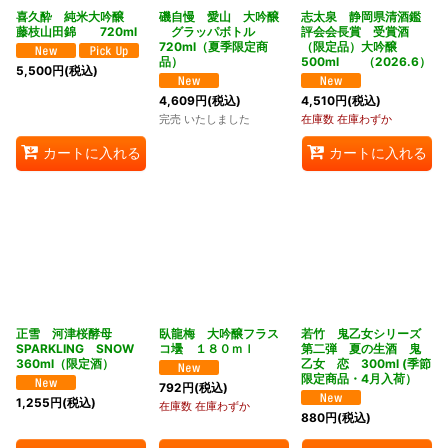
喜久酔 純米大吟醸
磯自慢 愛山 大吟醸
志太泉 静岡県清酒鑑
藤枝山田錦 720ml
グラッパボトル
評会会長賞 受賞酒
720ml（夏季限定商
（限定品）大吟醸
品）
500ml （2026.6）
5,500
円
(税込)
4,609
円
(税込)
4,510
円
(税込)
完売 いたしました
在庫数 在庫わずか
カートに入れる
カートに入れる
正雪 河津桜酵母
臥龍梅 大吟醸フラス
若竹 鬼乙女シリーズ
SPARKLING SNOW
コ壜 １８０ｍｌ
第二弾 夏の生酒 鬼
360ml（限定酒）
乙女 恋 300ml (季節
限定商品・4月入荷）
792
円
(税込)
1,255
円
(税込)
在庫数 在庫わずか
880
円
(税込)