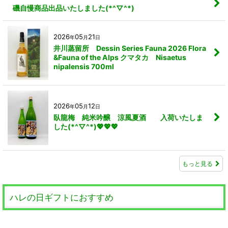
磯自慢商品出品いたしました(*^▽^*)
2026
05
21
年
月
日
井川蒸留所 Dessin Series Fauna 2026 Flora
&Fauna of the Alps クマタカ Nisaetus
nipalensis 700ml
2026
05
12
年
月
日
臥龍梅 純米吟醸 涼風夏酒 入荷いたしま
した(*^▽^*)💖💖💖
もっと見る
ハレの日ギフトにおすすめ