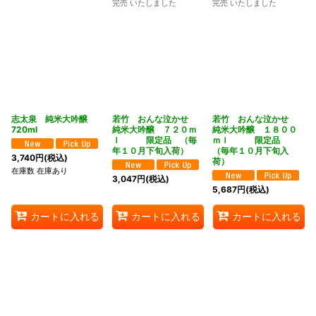
完売 いたしました
完売 いたしました
志太泉 純米大吟醸
若竹 おんな泣かせ
若竹 おんな泣かせ
720ml
純米大吟醸 ７２０ｍ
純米大吟醸 １８００
ｌ 限定品 （毎
ｍｌ 限定品
年１０月下旬入荷）
（毎年１０月下旬入
3,740
円
(税込)
荷）
在庫数 在庫あり
3,047
円
(税込)
5,687
円
(税込)
カートに入れる
カートに入れる
カートに入れる