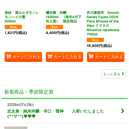
高砂 酒カルダモンレ
磯自慢 吟醸
井川蒸留所 Dessin
モンハイの素
1800ml （毎年4月下
Series Fauna 2026
500ml
旬入荷） 限定商品
Flora &Fauna of the
Alps クマタカ
Nisaetus nipalensis
1,821
円
(税込)
4,400
円
(税込)
700ml
19,800
円
(税込)
カートに入れる
カートに入れる
カートに入れる
もっと見る
新着商品・季節限定酒
2026
07
28
年
月
日
志太泉 純米吟醸 辛口 雷神 入荷いたしました
(*^▽^*)💖💖💖