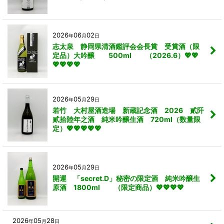
2026
06
02
年
月
日
志太泉 静岡県清酒鑑評会会長賞 受賞酒（限
定品）大吟醸 500ml （2026.6）💖💖
💖💖💖💖
2026
05
29
年
月
日
若竹 大村屋酒造場 新蔵記念酒 2026 貳阡
貳拾陸年之酒 純米吟醸生酒 720ml（数量限
定）💖💖💖💖💖
2026
05
29
年
月
日
開運 「secret.D」秘密の限定酒 純米吟醸生
原酒 1800ml （限定商品）💖💖💖💖
2026
05
28
年
月
日