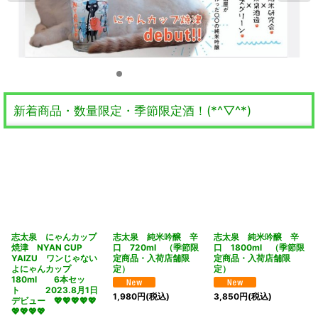
新着商品・数量限定・季節限定酒！(*^▽^*)
志太泉 にゃんカップ
志太泉 純米吟醸 辛
志太泉 純米吟醸 辛
焼津 NYAN CUP
口 720ml （季節限
口 1800ml （季節限
YAIZU ワンじゃない
定商品・入荷店舗限
定商品・入荷店舗限
よにゃんカップ
定）
定）
180ml 6本セッ
ト 2023.8月1日
1,980
円
(税込)
3,850
円
(税込)
デビュー 💖💖💖💖💖
💖💖💖💖