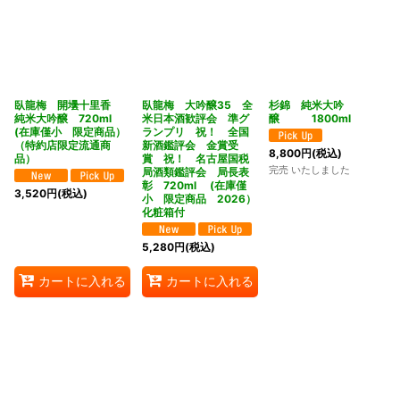
臥龍梅 開壜十里香
臥龍梅 大吟醸35 全
杉錦 純米大吟
純米大吟醸 720ml
米日本酒歓評会 準グ
醸 1800ml
(在庫僅小 限定商品）
ランプリ 祝！ 全国
（特約店限定流通商
新酒鑑評会 金賞受
8,800
円
(税込)
品）
賞 祝！ 名古屋国税
完売 いたしました
局酒類鑑評会 局長表
彰 720ml (在庫僅
3,520
円
(税込)
小 限定商品 2026）
化粧箱付
5,280
円
(税込)
カートに入れる
カートに入れる