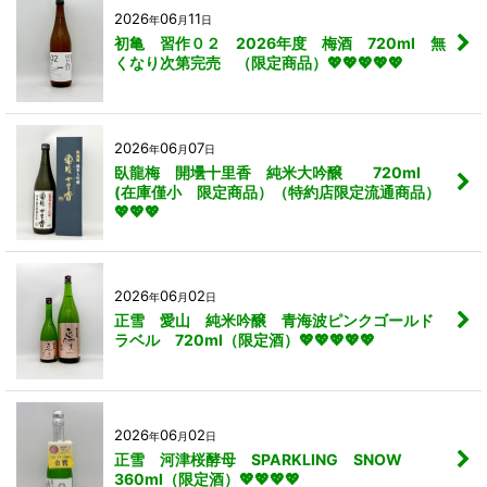
2026
06
11
年
月
日
初亀 習作０２ 2026年度 梅酒 720ml 無
くなり次第完売 （限定商品）💖💖💖💖💖
2026
06
07
年
月
日
臥龍梅 開壜十里香 純米大吟醸 720ml
(在庫僅小 限定商品）（特約店限定流通商品）
💖💖💖
2026
06
02
年
月
日
正雪 愛山 純米吟醸 青海波ピンクゴールド
ラベル 720ml（限定酒）💖💖💖💖💖
2026
06
02
年
月
日
正雪 河津桜酵母 SPARKLING SNOW
360ml（限定酒）💖💖💖💖