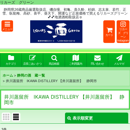
リカーズ グリーン
静岡県26蔵商品厳選取扱店、磯自慢、初亀、喜久酔、杉錦、志太泉、若竹、正
雪、臥龍梅、高砂、喜平、葵天下、開運など正規価格で買えるリカーズグリーン
💕💕地酒酒粕取扱店☺
メニュー
リカー
ズ グリ
カート
ーン
Instagram
カテゴリ
店長ごあいさつ
商品検索
ご利用案内
問い合わせ
メルマガ
ホーム
>
静岡の酒 蔵一覧
>
井川蒸留所 IKAWA DISTILLERY 【井川蒸留所】 静岡市
井川蒸留所 IKAWA DISTILLERY 【井川蒸留所】 静
岡市
表示順変更
閉じる
1
件