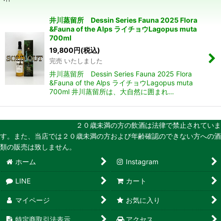
表示数
:
井川蒸留所 Dessin Series Fauna 2025 Flora
&Fauna of the Alps ライチョウLagopus muta
並び順
:
700ml
19,800
円
(税込)
完売 いたしました
絞り込む
井川蒸留所 Dessin Series Fauna 2025 Flora
&Fauna of the Alps ライチョウLagopus muta
700ml 井川蒸留所は、大自然に囲まれ…
２０歳未満の方の飲酒は法律で禁止されていま
す。また、当店では２０歳未満の方および年齢確認のできない方への酒
類の販売は致しません。
ホーム
Instagram
LINE
カート
マイページ
お気に入り
特定商取引法表示
アクセス