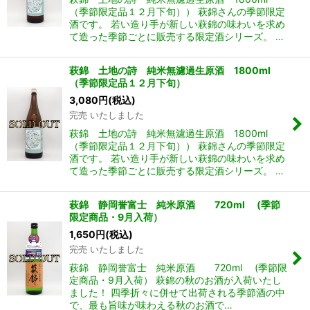
（季節限定品１２月下旬）） 萩錦さんの季節限定
酒です。 若い造り手が新しい萩錦の味わいを求め
て造った季節ごとに販売する限定酒シリーズ。 …
萩錦 土地の詩 純米無濾過生原酒 1800ml
（季節限定品１２月下旬）
3,080
円
(税込)
完売 いたしました
萩錦 土地の詩 純米無濾過生原酒 1800ml
（季節限定品１２月下旬）） 萩錦さんの季節限定
酒です。 若い造り手が新しい萩錦の味わいを求め
て造った季節ごとに販売する限定酒シリーズ。 …
萩錦 静岡誉富士 純米原酒 720ml (季節
限定商品・9月入荷）
1,650
円
(税込)
完売 いたしました
萩錦 静岡誉富士 純米原酒 720ml (季節限
定商品・9月入荷） 萩錦の秋のお酒が入荷いたし
ました！ 四季折々に併せて出荷される季節酒の中
で、最も旨味が味わえる秋のお酒で…