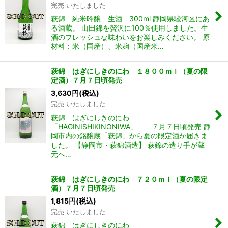
完売 いたしました
萩錦 純米吟醸 生酒 300ml 静岡県駿河区にあ
る酒蔵。 山田錦を贅沢に100％使用しました。生
酒のフレッシュな味わいをお楽しみください。 原
材料：米（国産）、米麹（国産米…
萩錦 はぎにしきのにわ １８００ｍｌ（夏の限
定酒）７月７日頃発売
3,630
円
(税込)
完売 いたしました
萩錦 はぎにしきのにわ
「HAGINISHIKINONIWA」 ７月７日頃発売 静
岡市内の銘醸蔵「萩錦」から夏の限定酒が届きま
した。 【静岡市・萩錦酒造】 萩錦の造り手が蔵
元へ…
萩錦 はぎにしきのにわ ７２０ｍｌ（夏の限定
酒）７月７日頃発売
1,815
円
(税込)
完売 いたしました
萩錦 はぎにしきのにわ