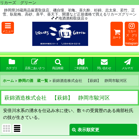
リカーズ グリーン
静岡県26蔵商品厳選取扱店、磯自慢、初亀、喜久酔、杉錦、志太泉、若竹、正
雪、臥龍梅、高砂、喜平、葵天下、開運など正規価格で買えるリカーズグリーン
💕💕地酒酒粕取扱店☺
メニュー
リカー
ズ グリ
カート
ーン
Instagram
カテゴリ
店長ごあいさつ
商品検索
ご利用案内
問い合わせ
メルマガ
ホーム
>
静岡の酒 蔵一覧
>
萩錦酒造株式会社 【萩錦】 静岡市駿河区
萩錦酒造株式会社 【萩錦】 静岡市駿河区
安倍川水系の湧水を仕込み水に使い、数々の受賞歴のある南部杜氏
の技が生きている。
表示順変更
閉じる