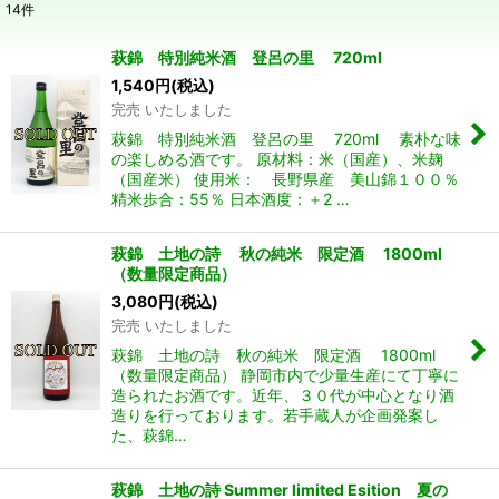
14
件
表示数
:
萩錦 特別純米酒 登呂の里 720ml
1,540
円
(税込)
並び順
:
完売 いたしました
萩錦 特別純米酒 登呂の里 720ml 素朴な味
絞り込む
の楽しめる酒です。 原材料：米（国産）、米麹
（国産米） 使用米： 長野県産 美山錦１００％
精米歩合：55％ 日本酒度：＋2 …
萩錦 土地の詩 秋の純米 限定酒 1800ml
（数量限定商品）
3,080
円
(税込)
完売 いたしました
萩錦 土地の詩 秋の純米 限定酒 1800ml
（数量限定商品） 静岡市内で少量生産にて丁寧に
造られたお酒です。近年、３０代が中心となり酒
造りを行っております。若手蔵人が企画発案し
た、萩錦…
萩錦 土地の詩 Summer limited Esition 夏の