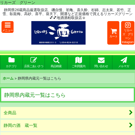
リカーズ グリーン
静岡県26蔵商品厳選取扱店、磯自慢、初亀、喜久酔、杉錦、志太泉、若竹、正
雪、臥龍梅、高砂、喜平、葵天下、開運など正規価格で買えるリカーズグリーン
💕💕地酒酒粕取扱店☺
メニュー
リカー
ズ グリ
カート
ーン
Instagram
カテゴリ
店長ごあいさつ
商品検索
ご利用案内
問い合わせ
メルマガ
ホーム
>
静岡県内蔵元一覧はこちら
静岡県内蔵元一覧はこちら
全商品
静岡の酒 蔵一覧