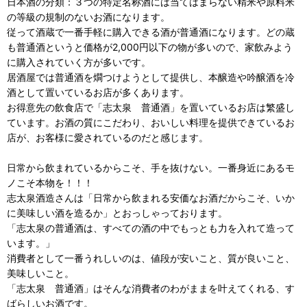
日本酒の分類：３つの特定名称酒には当てはまらない精米や原料米
の等級の規制のないお酒になります。
従って酒蔵で一番手軽に購入できる酒が普通酒になります。どの蔵
も普通酒というと価格が2,000円以下の物が多いので、家飲みよう
に購入されていく方が多いです。
居酒屋では普通酒を燗つけようとして提供し、本醸造や吟醸酒を冷
酒として置いているお店が多くあります。
お得意先の飲食店で「志太泉 普通酒」を置いているお店は繁盛し
ています。お酒の質にこだわり、おいしい料理を提供できているお
店が、お客様に愛されているのだと感じます。
日常から飲まれているからこそ、手を抜けない。一番身近にあるモ
ノこそ本物を！！！
志太泉酒造さんは「日常から飲まれる安価なお酒だからこそ、いか
に美味しい酒を造るか」とおっしゃっております。
「志太泉の普通酒は、すべての酒の中でもっとも力を入れて造って
います。」
消費者として一番うれしいのは、値段が安いこと、質が良いこと、
美味しいこと。
「志太泉 普通酒」はそんな消費者のわがままを叶えてくれる、す
ばらしいお酒です。