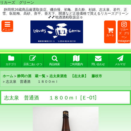
リカーズ グリーン
静岡県26蔵商品厳選取扱店、磯自慢、初亀、喜久酔、杉錦、志太泉、若竹、正
雪、臥龍梅、高砂、喜平、葵天下、開運など正規価格で買えるリカーズグリーン
💕💕地酒酒粕取扱店☺
メニュー
リカー
ズ グリ
カート
ーン
Instagram
カテゴリ
店長ごあいさつ
商品検索
ご利用案内
問い合わせ
メルマガ
ホーム
>
静岡の酒 蔵一覧
>
志太泉酒造 【志太泉】 藤枝市
>
志太泉 普通酒 １８００ｍｌ
志太泉 普通酒 １８００ｍｌ
[
Ｅ-01
]