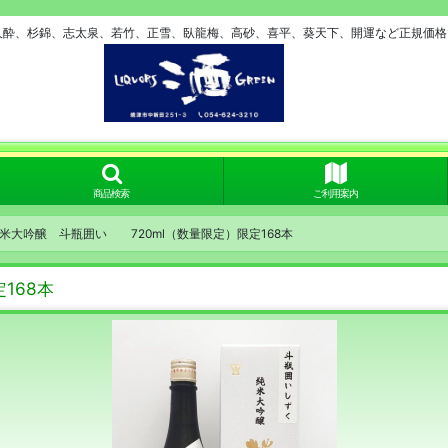
久酔、杉錦、志太泉、若竹、正雪、臥龍梅、高砂、喜平、葵天下、開運など正規価格で
商品検索
ご利用案内
米大吟醸 斗瓶囲い 720ml（数量限定）限定168本
168本