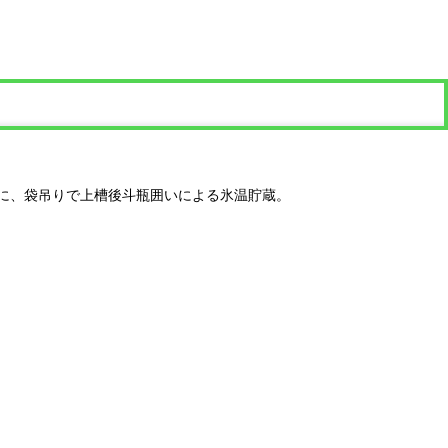
に、袋吊りで上槽後斗瓶囲いによる氷温貯蔵。