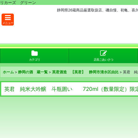
リカーズ グリーン
静岡県26蔵商品厳選取扱店、磯自慢、初亀、喜
メニュー
カテゴリ
店長ごあいさつ
ホーム
>
静岡の酒 蔵一覧
>
英君酒造 【英君】 静岡市清水区由比
>
英君 純
英君 純米大吟醸 斗瓶囲い 720ml（数量限定）限定