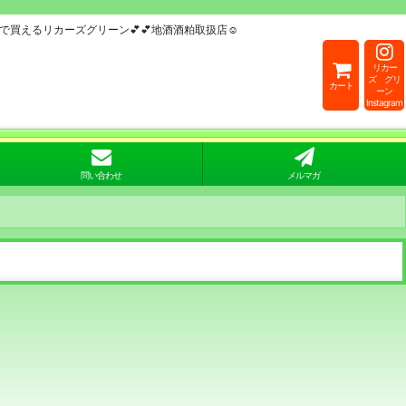
買えるリカーズグリーン💕💕地酒酒粕取扱店☺
リカー
ズ グリ
カート
ーン
Instagram
問い合わせ
メルマガ