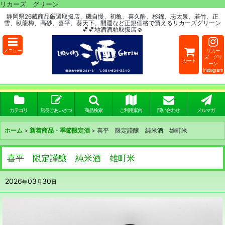
リカーズ グリーン
静岡県26蔵商品厳選取扱店、磯自慢、初亀、喜久酔、杉錦、志太泉、若竹、正
雪、臥龍梅、高砂、喜平、葵天下、開運など正規価格で買えるリカーズグリーン
💕💕地酒酒粕取扱店☺
メニュー
リカー
ズ グリ
カート
ーン
Instagram
カテゴリ
店長ごあいさつ
商品検索
ご利用案内
問い合わせ
メルマガ
ホーム
>
新着商品・季節限定酒
>
喜平 限定謹醸 純米酒 雄町米
喜平 限定謹醸 純米酒 雄町米
2026
03
30
年
月
日